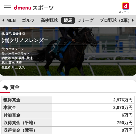
dメニュー
球
MLB
ゴルフ
高校野球
競馬
Jリーグ
プロ野球（2軍）
牝 鹿毛 登録抹消
(地)クリノスレンダー
父:タヤスツヨシ
母:ポーラーフライト
調教師:高橋 義博 (美浦)
馬主:栗本 博晴
生産者:川上 悦夫
賞金
獲得賞金
2,976万円
本賞金
2,970万円
付加賞金
6万円
収得賞金（平地）
790万円
収得賞金（障害）
0万円