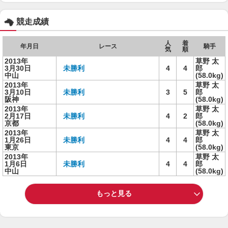
競走成績
人
着
年月日
レース
騎手
気
順
2013年
草野 太
3月30日
未勝利
4
4
郎
中山
(58.0kg)
2013年
草野 太
3月10日
未勝利
3
5
郎
阪神
(58.0kg)
2013年
草野 太
2月17日
未勝利
4
2
郎
京都
(58.0kg)
2013年
草野 太
1月26日
未勝利
4
4
郎
東京
(58.0kg)
2013年
草野 太
1月6日
未勝利
4
4
郎
中山
(58.0kg)
もっと見る