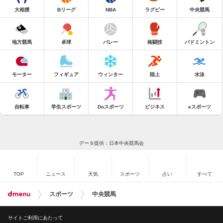
大相撲
Bリーグ
NBA
ラグビー
中央競馬
地方競馬
卓球
バレー
格闘技
バドミントン
モーター
フィギュア
ウィンター
陸上
水泳
自転車
学生スポーツ
Doスポーツ
ビジネス
eスポーツ
データ提供：日本中央競馬会
TOP
ニュース
天気
スポーツ
占い
すべて
スポーツ
中央競馬
サイトご利用にあたって