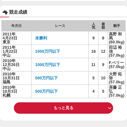
競走成績
人
着
年月日
レース
騎手
気
順
2011年
高野 和
4月23日
未勝利
9
8
馬
東京
(60.0kg)
2011年
田辺 裕
1月22日
1000万円以下
16
12
信
中山
(57.0kg)
2010年
F.ベリー
12月26日
1000万円以下
11
9
(57.0kg)
中山
2010年
大野 拓
10月31日
500万円以下
5
10
弥
福島
(57.0kg)
2010年
斉藤 正
10月3日
500万円以下
4
5
弘
札幌
(57.0kg)
もっと見る