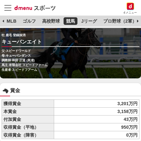
dメニュー
球
MLB
ゴルフ
高校野球
競馬
Jリーグ
プロ野球（2軍）
牡 鹿毛 登録抹消
キューバンエイト
父:スピードワールド
母:キューバンダンス
調教師:和田 正道 (美浦)
馬主:有限会社 スピードファーム
生産者:スピードフアーム
賞金
獲得賞金
3,201万円
本賞金
3,158万円
付加賞金
43万円
収得賞金（平地）
950万円
収得賞金（障害）
0万円