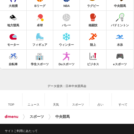
大相撲
Bリーグ
NBA
ラグビー
中央競馬
地方競馬
卓球
バレー
格闘技
バドミントン
モーター
フィギュア
ウィンター
陸上
水泳
自転車
学生スポーツ
Doスポーツ
ビジネス
eスポーツ
データ提供：日本中央競馬会
TOP
ニュース
天気
スポーツ
占い
すべて
スポーツ
中央競馬
サイトご利用にあたって