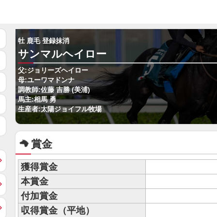
牡 鹿毛 登録抹消
サンマルヘイロー
父:ジョリーズヘイロー
母:ユーワマドンナ
調教師:佐藤 吉勝 (美浦)
馬主:相馬 勇
生産者:太陽ジョイフル牧場
賞金
獲得賞金
本賞金
付加賞金
収得賞金（平地）