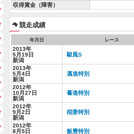
収得賞金（障害）
競走成績
年月日
レース
2013年
5月19日
駿風S
新潟
2013年
5月4日
邁進特別
新潟
2012年
10月27日
驀進特別
新潟
2012年
9月2日
稲妻特別
新潟
2012年
8月5日
飯豊特別