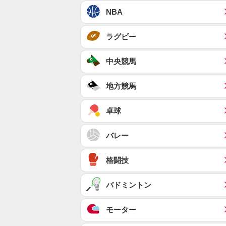
NBA
ラグビー
中央競馬
地方競馬
卓球
バレー
格闘技
バドミントン
モーター