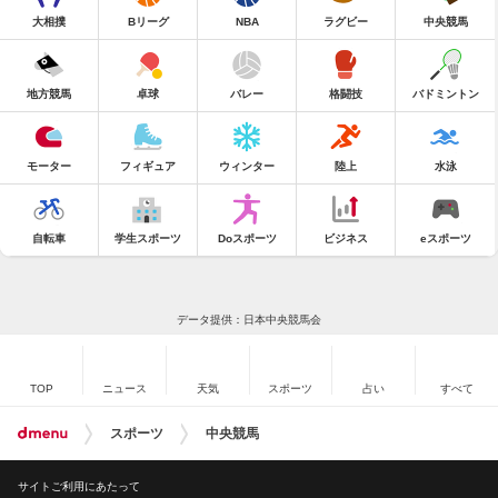
大相撲
Bリーグ
NBA
ラグビー
中央競馬
地方競馬
卓球
バレー
格闘技
バドミントン
モーター
フィギュア
ウィンター
陸上
水泳
自転車
学生スポーツ
Doスポーツ
ビジネス
eスポーツ
データ提供：日本中央競馬会
TOP
ニュース
天気
スポーツ
占い
すべて
スポーツ
中央競馬
サイトご利用にあたって