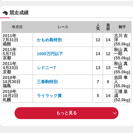
競走成績
人
着
年月日
レース
騎手
気
順
2011年
古川 吉
7月31日
かもめ島特別
12
14
洋
函館
(55.0kg)
2011年
秋山 真
5月7日
1000万円以下
14
12
一郎
京都
(55.0kg)
2011年
秋山 真
4月23日
シドニーT
13
13
一郎
京都
(55.0kg)
2010年
吉田 隼
10月30日
三春駒特別
7
6
人
福島
(55.0kg)
2010年
三浦 皇
10月2日
ライラック賞
5
14
成
札幌
(52.0kg)
もっと見る