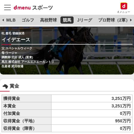
dメニュー
球
MLB
ゴルフ
高校野球
競馬
Jリーグ
プロ野球（2軍）
牝 鹿毛 登録抹消
イイデエース
父:スペシャルウィーク
母:ウージャ
調教師:北出 成人 (栗東)
馬主:株式会社 アールエスエーカントリ
生産者:武田牧場
賞金
獲得賞金
3,251万円
本賞金
3,251万円
付加賞金
0万円
収得賞金（平地）
950万円
収得賞金（障害）
0万円