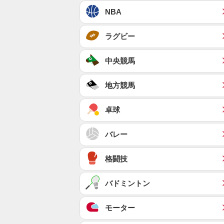
NBA
ラグビー
中央競馬
地方競馬
卓球
バレー
格闘技
バドミントン
モーター