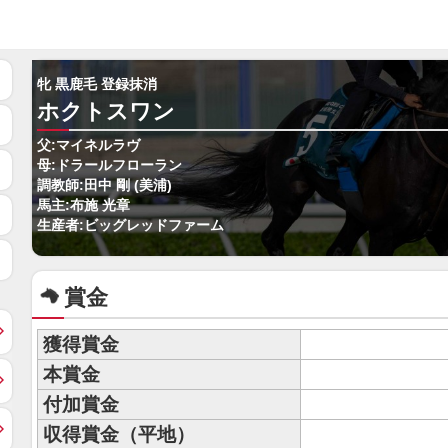
牝 黒鹿毛 登録抹消
ホクトスワン
父:マイネルラヴ
母:ドラールフローラン
調教師:田中 剛 (美浦)
馬主:布施 光章
生産者:ビッグレッドファーム
賞金
獲得賞金
本賞金
付加賞金
収得賞金（平地）