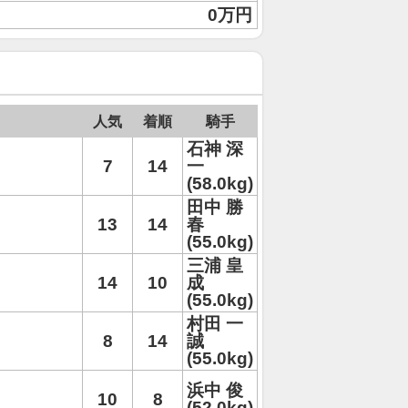
0万円
人気
着順
騎手
石神 深
7
14
一
(58.0kg)
田中 勝
13
14
春
(55.0kg)
三浦 皇
14
10
成
(55.0kg)
村田 一
8
14
誠
(55.0kg)
浜中 俊
10
8
(52.0kg)