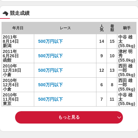
競走成績
人
着
年月日
レース
騎手
気
順
2011年
中谷 雄
8月14日
500万円以下
14
15
太
新潟
(55.0kg)
2011年
津村 明
6月26日
500万円以下
9
10
秀
函館
(55.0kg)
2010年
西田 雄
12月18日
500万円以下
12
13
一郎
小倉
(55.0kg)
2010年
西田 雄
12月4日
500万円以下
6
8
一郎
小倉
(55.0kg)
2010年
中谷 雄
11月6日
500万円以下
7
11
太
東京
(55.0kg)
もっと見る