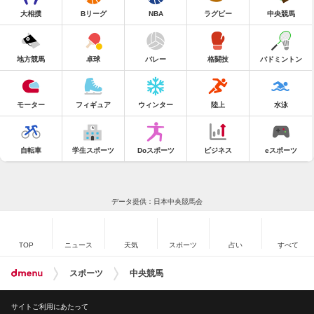
大相撲
Bリーグ
NBA
ラグビー
中央競馬
地方競馬
卓球
バレー
格闘技
バドミントン
モーター
フィギュア
ウィンター
陸上
水泳
自転車
学生スポーツ
Doスポーツ
ビジネス
eスポーツ
データ提供：日本中央競馬会
TOP
ニュース
天気
スポーツ
占い
すべて
スポーツ
中央競馬
サイトご利用にあたって