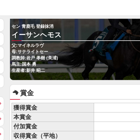
セン 青鹿毛 登録抹消
イーサンヘモス
父:マイネルラヴ
母:サテライトセー
調教師:岩戸 孝樹 (美浦)
馬主:国本 勇
生産者:新井 昭二
賞金
獲得賞金
本賞金
付加賞金
収得賞金（平地）