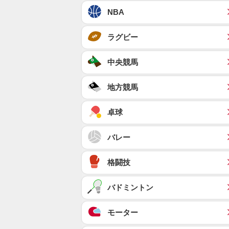
NBA
ラグビー
中央競馬
地方競馬
卓球
バレー
格闘技
バドミントン
モーター