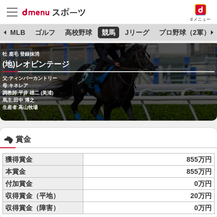
dメニュー
球
MLB
ゴルフ
高校野球
競馬
Jリーグ
プロ野球（2軍）
牡 鹿毛 登録抹消
(地)レオビンテージ
父:ティンバーカントリー
母:キネレア
調教師:平井 雄二 (美浦)
馬主:田中 博之
生産者:高山牧場
賞金
獲得賞金
855万円
本賞金
855万円
付加賞金
0万円
収得賞金（平地）
20万円
収得賞金（障害）
0万円