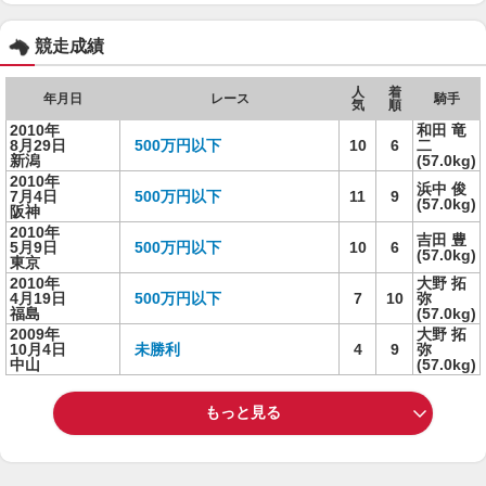
競走成績
人
着
年月日
レース
騎手
気
順
2010年
和田 竜
8月29日
500万円以下
10
6
二
新潟
(57.0kg)
2010年
浜中 俊
7月4日
500万円以下
11
9
(57.0kg)
阪神
2010年
吉田 豊
5月9日
500万円以下
10
6
(57.0kg)
東京
2010年
大野 拓
4月19日
500万円以下
7
10
弥
福島
(57.0kg)
2009年
大野 拓
10月4日
未勝利
4
9
弥
中山
(57.0kg)
もっと見る