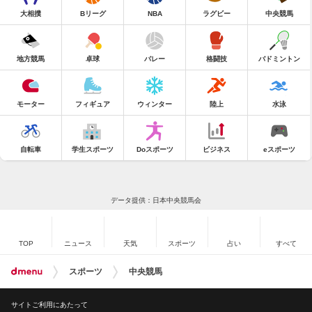
大相撲
Bリーグ
NBA
ラグビー
中央競馬
地方競馬
卓球
バレー
格闘技
バドミントン
モーター
フィギュア
ウィンター
陸上
水泳
自転車
学生スポーツ
Doスポーツ
ビジネス
eスポーツ
データ提供：日本中央競馬会
TOP
ニュース
天気
スポーツ
占い
すべて
スポーツ
中央競馬
サイトご利用にあたって