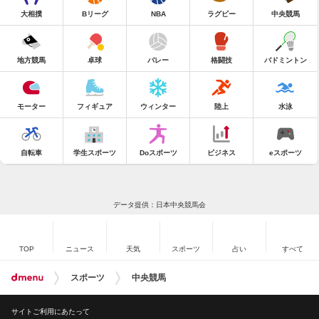
大相撲
Bリーグ
NBA
ラグビー
中央競馬
地方競馬
卓球
バレー
格闘技
バドミントン
モーター
フィギュア
ウィンター
陸上
水泳
自転車
学生スポーツ
Doスポーツ
ビジネス
eスポーツ
データ提供：日本中央競馬会
TOP
ニュース
天気
スポーツ
占い
すべて
スポーツ
中央競馬
サイトご利用にあたって