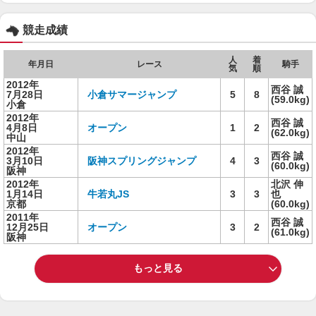
競走成績
人
着
年月日
レース
騎手
気
順
2012年
西谷 誠
7月28日
小倉サマージャンプ
5
8
(59.0kg)
小倉
2012年
西谷 誠
4月8日
オープン
1
2
(62.0kg)
中山
2012年
西谷 誠
3月10日
阪神スプリングジャンプ
4
3
(60.0kg)
阪神
2012年
北沢 伸
1月14日
牛若丸JS
3
3
也
京都
(60.0kg)
2011年
西谷 誠
12月25日
オープン
3
2
(61.0kg)
阪神
もっと見る