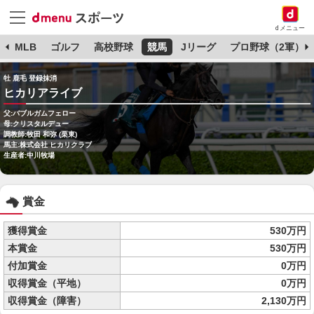
dメニュー
球
MLB
ゴルフ
高校野球
競馬
Jリーグ
プロ野球（2軍）
牡 鹿毛 登録抹消
ヒカリアライブ
父:バブルガムフェロー
母:クリスタルデュー
調教師:牧田 和弥 (栗東)
馬主:株式会社 ヒカリクラブ
生産者:中川牧場
賞金
獲得賞金
530万円
本賞金
530万円
付加賞金
0万円
収得賞金（平地）
0万円
収得賞金（障害）
2,130万円