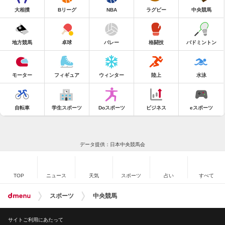
大相撲
Bリーグ
NBA
ラグビー
中央競馬
地方競馬
卓球
バレー
格闘技
バドミントン
モーター
フィギュア
ウィンター
陸上
水泳
自転車
学生スポーツ
Doスポーツ
ビジネス
eスポーツ
データ提供：日本中央競馬会
TOP
ニュース
天気
スポーツ
占い
すべて
スポーツ
中央競馬
サイトご利用にあたって