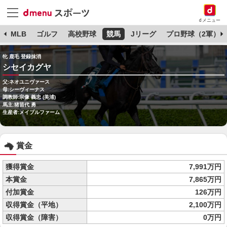
dメニュー
球
MLB
ゴルフ
高校野球
競馬
Jリーグ
プロ野球（2軍）
牝 鹿毛 登録抹消
シセイカグヤ
父:ネオユニヴァース
母:シーヴィーナス
調教師:宗像 義忠 (美浦)
馬主:猪苗代 勇
生産者:メイプルファーム
賞金
獲得賞金
7,991万円
本賞金
7,865万円
付加賞金
126万円
収得賞金（平地）
2,100万円
収得賞金（障害）
0万円