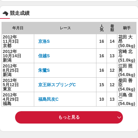
競走成績
人
着
年月日
レース
騎手
気
順
2012年
花田 大
11月3日
京洛S
16
14
昂
京都
(50.0kg)
2012年
宮崎 北
10月14日
信越S
16
13
斗
新潟
(51.0kg)
2012年
江田 照
8月25日
朱鷺S
16
12
男
新潟
(54.0kg)
2012年
柴田 善
5月12日
京王杯スプリングC
15
12
臣
東京
(54.0kg)
2012年
川島 信
4月29日
福島民友C
10
13
二
福島
(54.0kg)
もっと見る