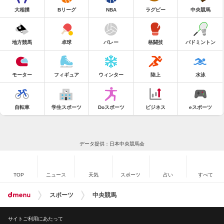
大相撲
Bリーグ
NBA
ラグビー
中央競馬
地方競馬
卓球
バレー
格闘技
バドミントン
モーター
フィギュア
ウィンター
陸上
水泳
自転車
学生スポーツ
Doスポーツ
ビジネス
eスポーツ
データ提供：日本中央競馬会
TOP
ニュース
天気
スポーツ
占い
すべて
スポーツ
中央競馬
サイトご利用にあたって