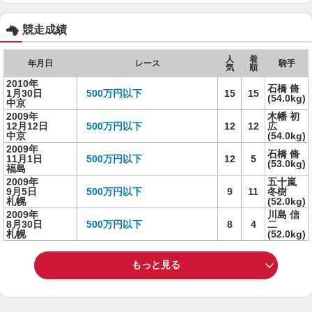
競走成績
人
着
年月日
レース
騎手
気
順
2010年
石橋 脩
1月30日
500万円以下
15
15
(54.0kg)
中京
2009年
木幡 初
12月12日
500万円以下
12
12
広
中京
(54.0kg)
2009年
石橋 脩
11月1日
500万円以下
12
5
(53.0kg)
福島
2009年
五十嵐
9月5日
500万円以下
9
11
冬樹
札幌
(52.0kg)
2009年
川島 信
8月30日
500万円以下
8
4
二
札幌
(52.0kg)
もっと見る