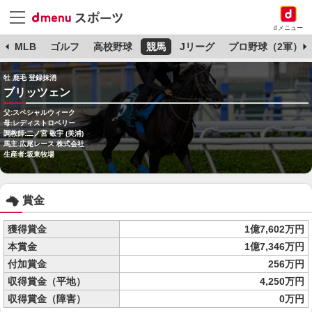
dメニュー
球
MLB
ゴルフ
高校野球
競馬
Jリーグ
プロ野球（2軍）
牡 鹿毛 登録抹消
ブリッツェン
父:スペシャルウィーク
母:レディストロベリー
調教師:二ノ宮 敬宇 (美浦)
馬主:広尾レース 株式会社
生産者:坂東牧場
賞金
獲得賞金
1億7,602万円
本賞金
1億7,346万円
付加賞金
256万円
収得賞金（平地）
4,250万円
収得賞金（障害）
0万円