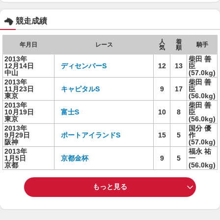
競走成績
人
着
年月日
レース
騎手
気
順
2013年
柴田 善
12月14日
ディセンバーS
12
13
臣
中山
(57.0kg)
2013年
柴田 善
11月23日
キャピタルS
9
17
臣
東京
(56.0kg)
2013年
柴田 善
10月19日
富士S
10
8
臣
東京
(56.0kg)
2013年
国分 優
9月29日
ポートアイランドS
15
5
作
阪神
(57.0kg)
2013年
福永 祐
1月5日
京都金杯
9
5
一
京都
(56.0kg)
もっと見る