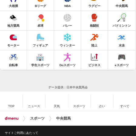
大相撲
Bリーグ
NBA
ラグビー
中央競馬
地方競馬
卓球
バレー
格闘技
バドミントン
モーター
フィギュア
ウィンター
陸上
水泳
自転車
学生スポーツ
Doスポーツ
ビジネス
eスポーツ
データ提供：日本中央競馬会
TOP
ニュース
天気
スポーツ
占い
すべて
スポーツ
中央競馬
サイトご利用にあたって