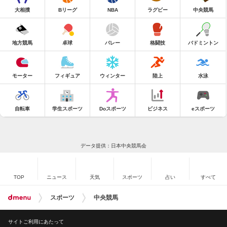
大相撲
Bリーグ
NBA
ラグビー
中央競馬
地方競馬
卓球
バレー
格闘技
バドミントン
モーター
フィギュア
ウィンター
陸上
水泳
自転車
学生スポーツ
Doスポーツ
ビジネス
eスポーツ
データ提供：日本中央競馬会
TOP
ニュース
天気
スポーツ
占い
すべて
スポーツ
中央競馬
サイトご利用にあたって