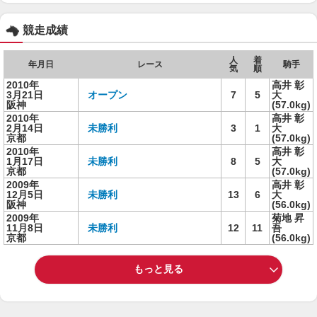
競走成績
人
着
年月日
レース
騎手
気
順
2010年
高井 彰
3月21日
オープン
7
5
大
阪神
(57.0kg)
2010年
高井 彰
2月14日
未勝利
3
1
大
京都
(57.0kg)
2010年
高井 彰
1月17日
未勝利
8
5
大
京都
(57.0kg)
2009年
高井 彰
12月5日
未勝利
13
6
大
阪神
(56.0kg)
2009年
菊地 昇
11月8日
未勝利
12
11
吾
京都
(56.0kg)
もっと見る