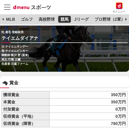
dメニュー
球
MLB
ゴルフ
高校野球
競馬
Jリーグ
プロ野球（2軍）
牝 鹿毛 登録抹消
テイエムダイアナ
父:テイエムサンデー
母:テイエムピンキー
調教師:新川 恵 (栗東)
馬主:竹園 正繼
生産者:川越ファーム
賞金
獲得賞金
350万円
本賞金
350万円
付加賞金
0万円
収得賞金（平地）
0万円
収得賞金（障害）
780万円