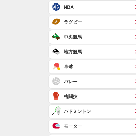
NBA
ラグビー
中央競馬
地方競馬
卓球
バレー
格闘技
バドミントン
モーター