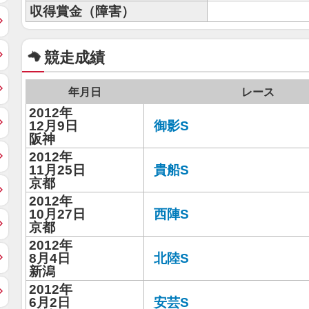
収得賞金（障害）
競走成績
年月日
レース
2012年
12月9日
御影S
阪神
2012年
11月25日
貴船S
京都
2012年
10月27日
西陣S
京都
2012年
8月4日
北陸S
新潟
2012年
6月2日
安芸S