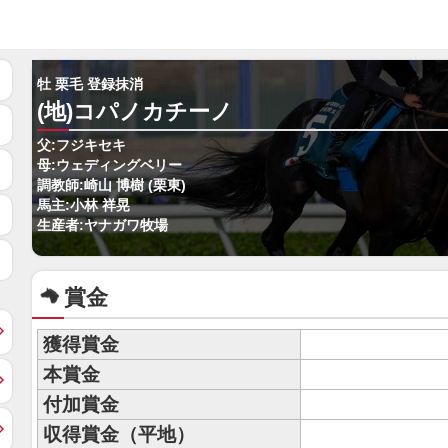
牡 栗毛 登録抹消
(地)コパノカチーノ
父:フジキセキ
母:ウェディングベリー
調教師:崎山 博樹 (栗東)
馬主:小林 祥晃
生産者:ヤナガワ牧場
賞金
獲得賞金
本賞金
付加賞金
収得賞金（平地）