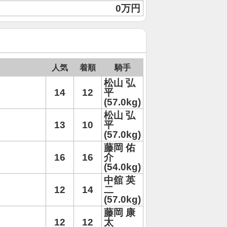
0万円
人気
着順
騎手
松山 弘
14
12
平
(57.0kg)
松山 弘
13
10
平
(57.0kg)
藤岡 佑
16
16
介
(54.0kg)
中舘 英
12
14
二
(57.0kg)
藤岡 康
12
12
太