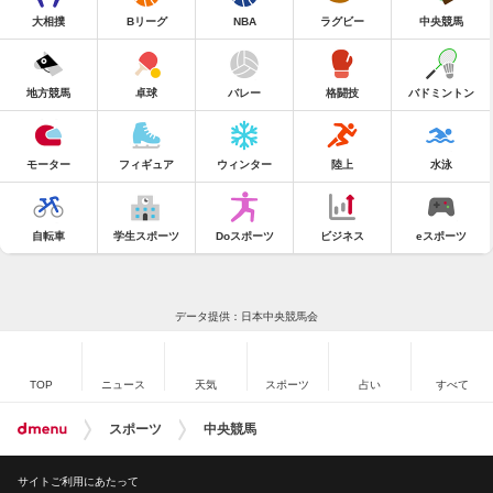
大相撲
Bリーグ
NBA
ラグビー
中央競馬
地方競馬
卓球
バレー
格闘技
バドミントン
モーター
フィギュア
ウィンター
陸上
水泳
自転車
学生スポーツ
Doスポーツ
ビジネス
eスポーツ
データ提供：日本中央競馬会
TOP
ニュース
天気
スポーツ
占い
すべて
スポーツ
中央競馬
サイトご利用にあたって