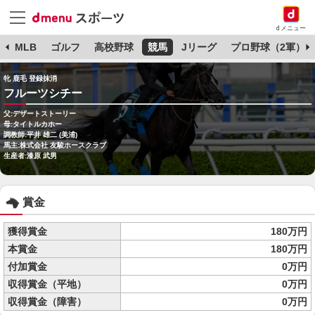
dメニュー
球
MLB
ゴルフ
高校野球
競馬
Jリーグ
プロ野球（2軍）
牝 鹿毛 登録抹消
フルーツシチー
父:デザートストーリー
母:タイトルカホー
調教師:平井 雄二 (美浦)
馬主:株式会社 友駿ホースクラブ
生産者:漆原 武男
賞金
獲得賞金
180万円
本賞金
180万円
付加賞金
0万円
収得賞金（平地）
0万円
収得賞金（障害）
0万円