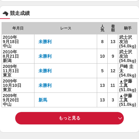
競走成績
人
着
年月日
レース
騎手
気
順
2010年
武士沢
9月18日
未勝利
8
13
友治
中山
(54.0kg)
2010年
武士沢
8月21日
未勝利
10
9
友治
新潟
(54.0kg)
2009年
戸崎 圭
11月1日
未勝利
5
12
太
東京
(54.0kg)
2009年
▲伊藤
10月10日
未勝利
13
11
工真
東京
(51.0kg)
2009年
▲伊藤
9月20日
新馬
13
3
工真
中山
(51.0kg)
もっと見る