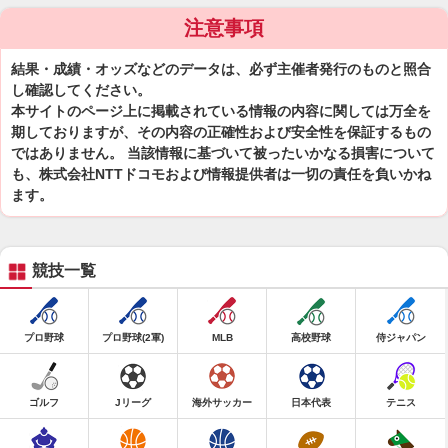
注意事項
結果・成績・オッズなどのデータは、必ず主催者発行のものと照合
し確認してください。
本サイトのページ上に掲載されている情報の内容に関しては万全を
期しておりますが、その内容の正確性および安全性を保証するもの
ではありません。 当該情報に基づいて被ったいかなる損害について
も、株式会社NTTドコモおよび情報提供者は一切の責任を負いかね
ます。
競技一覧
プロ野球
プロ野球(2軍)
MLB
高校野球
侍ジャパン
ゴルフ
Jリーグ
海外サッカー
日本代表
テニス