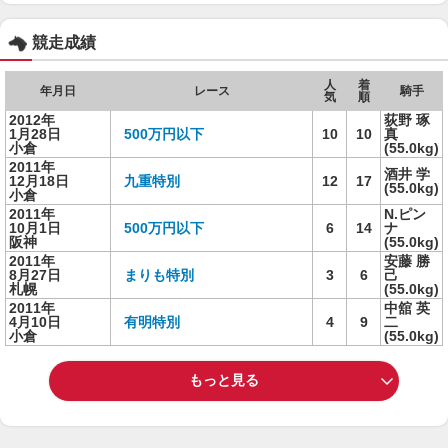
競走成績
人
着
年月日
レース
騎手
気
順
2012年
荻野 琢
1月28日
500万円以下
10
10
真
小倉
(55.0kg)
2011年
酒井 学
12月18日
九重特別
12
17
(55.0kg)
小倉
2011年
N.ピン
10月1日
500万円以下
6
14
ナ
阪神
(55.0kg)
2011年
安藤 勝
8月27日
まりも特別
3
6
己
札幌
(55.0kg)
2011年
中舘 英
4月10日
有明特別
4
9
二
小倉
(55.0kg)
もっと見る