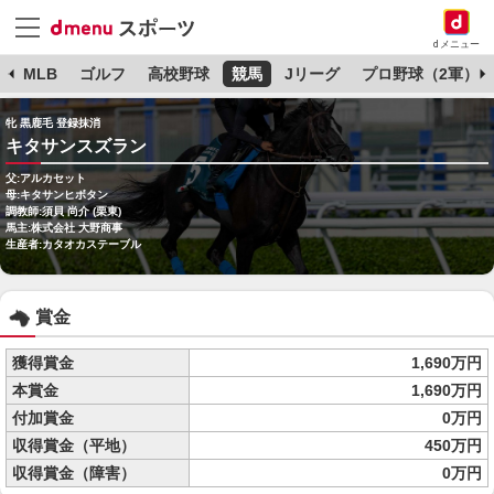
dメニュー
球
MLB
ゴルフ
高校野球
競馬
Jリーグ
プロ野球（2軍）
牝 黒鹿毛 登録抹消
キタサンスズラン
父:アルカセット
母:キタサンヒボタン
調教師:須貝 尚介 (栗東)
馬主:株式会社 大野商事
生産者:カタオカステーブル
賞金
獲得賞金
1,690万円
本賞金
1,690万円
付加賞金
0万円
収得賞金（平地）
450万円
収得賞金（障害）
0万円