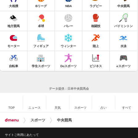
大相撲
Bリーグ
NBA
ラグビー
中央競馬
地方競馬
卓球
バレー
格闘技
バドミントン
モーター
フィギュア
ウィンター
陸上
水泳
自転車
学生スポーツ
Doスポーツ
ビジネス
eスポーツ
データ提供：日本中央競馬会
TOP
ニュース
天気
スポーツ
占い
すべて
スポーツ
中央競馬
サイトご利用にあたって