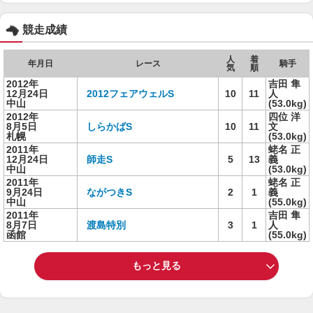
競走成績
人
着
年月日
レース
騎手
気
順
2012年
吉田 隼
12月24日
2012フェアウェルS
10
11
人
中山
(53.0kg)
2012年
四位 洋
8月5日
しらかばS
10
11
文
札幌
(53.0kg)
2011年
蛯名 正
12月24日
師走S
5
13
義
中山
(53.0kg)
2011年
蛯名 正
9月24日
ながつきS
2
1
義
中山
(55.0kg)
2011年
吉田 隼
8月7日
渡島特別
3
1
人
函館
(55.0kg)
もっと見る