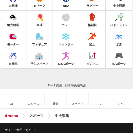
大相撲
Bリーグ
NBA
ラグビー
中央競馬
地方競馬
卓球
バレー
格闘技
バドミントン
モーター
フィギュア
ウィンター
陸上
水泳
自転車
学生スポーツ
Doスポーツ
ビジネス
eスポーツ
データ提供：日本中央競馬会
TOP
ニュース
天気
スポーツ
占い
すべて
スポーツ
中央競馬
サイトご利用にあたって