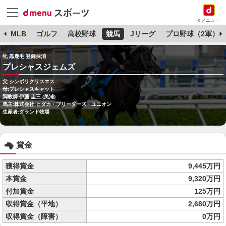
dメニュー
球
MLB
ゴルフ
高校野球
競馬
Jリーグ
プロ野球（2軍）
牝 黒鹿毛 登録抹消
プレシャスジェムズ
父:シンボリクリスエス
母:プレシャスキャット
調教師:伊藤 圭三 (美浦)
馬主:株式会社 ヒダカ・ブリーダーズ・ユニオン
生産者:グランド牧場
賞金
獲得賞金
9,445万円
本賞金
9,320万円
付加賞金
125万円
収得賞金（平地）
2,680万円
収得賞金（障害）
0万円