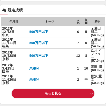
競走成績
人
着
年月日
レース
騎手
気
順
2012年
▲菱田
12月2日
500万円以下
6
5
裕二
中京
(54.0kg)
2012年
▲菱田
11月11日
500万円以下
7
5
裕二
福島
(54.0kg)
C.オド
2012年
ノヒュ
10月28日
500万円以下
12
8
ー
京都
(57.0kg)
2012年
高田 潤
3月25日
未勝利
1
10
(60.0kg)
阪神
2011年
熊沢 重
11月26日
未勝利
2
中
文
京都
(60.0kg)
もっと見る