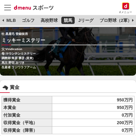
dメニュー
球
MLB
ゴルフ
高校野球
競馬
Jリーグ
プロ野球（2軍）
牡 黒鹿毛 登録抹消
ミッキーミステリー
父:Vindication
母:マウンテンミステリー
調教師:角居 勝彦 (栗東)
馬主:野田 みづき
生産者:フジワラフアーム
賞金
獲得賞金
950万円
本賞金
950万円
付加賞金
0万円
収得賞金（平地）
200万円
収得賞金（障害）
0万円