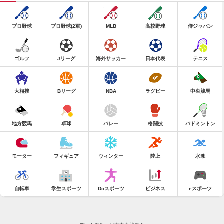
プロ野球
プロ野球(2軍)
MLB
高校野球
侍ジャパン
ゴルフ
Jリーグ
海外サッカー
日本代表
テニス
大相撲
Bリーグ
NBA
ラグビー
中央競馬
地方競馬
卓球
バレー
格闘技
バドミントン
モーター
フィギュア
ウィンター
陸上
水泳
自転車
学生スポーツ
Doスポーツ
ビジネス
eスポーツ