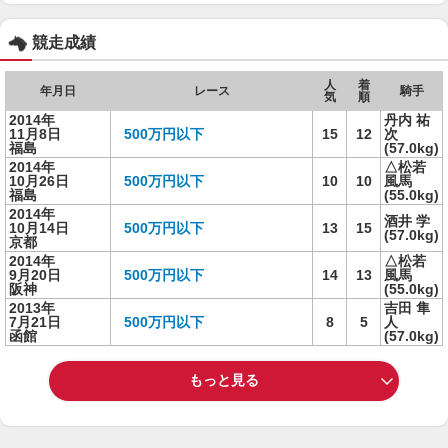
競走成績
人
着
年月日
レース
騎手
気
順
2014年
丹内 祐
11月8日
500万円以下
15
12
次
福島
(57.0kg)
2014年
△松若
10月26日
500万円以下
10
10
風馬
福島
(55.0kg)
2014年
酒井 学
10月14日
500万円以下
13
15
(57.0kg)
京都
2014年
△松若
9月20日
500万円以下
14
13
風馬
阪神
(55.0kg)
2013年
吉田 隼
7月21日
500万円以下
8
5
人
函館
(57.0kg)
もっと見る