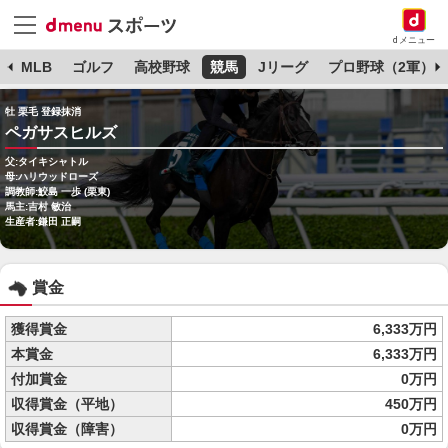
dメニュー
球
MLB
ゴルフ
高校野球
競馬
Jリーグ
プロ野球（2軍）
牡 栗毛 登録抹消
ペガサスヒルズ
父:タイキシャトル
母:ハリウッドローズ
調教師:鮫島 一歩 (栗東)
馬主:吉村 敏治
生産者:鎌田 正嗣
賞金
獲得賞金
6,333万円
本賞金
6,333万円
付加賞金
0万円
収得賞金（平地）
450万円
収得賞金（障害）
0万円