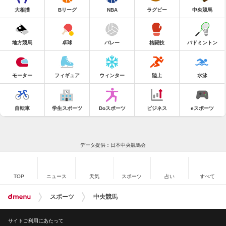
大相撲
Bリーグ
NBA
ラグビー
中央競馬
地方競馬
卓球
バレー
格闘技
バドミントン
モーター
フィギュア
ウィンター
陸上
水泳
自転車
学生スポーツ
Doスポーツ
ビジネス
eスポーツ
データ提供：日本中央競馬会
TOP
ニュース
天気
スポーツ
占い
すべて
スポーツ
中央競馬
サイトご利用にあたって