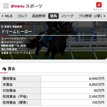
dメニュー
球
MLB
ゴルフ
高校野球
競馬
Jリーグ
プロ野球（2軍）
牡 青鹿毛 登録抹消
ドリームヒーロー
父:マーベラスサンデー
母:マイドリームラン
調教師:鮫島 一歩 (栗東)
馬主:田島 政光
生産者:ガーベラパークスタツド
賞金
獲得賞金
8,940万円
本賞金
8,850万円
付加賞金
90万円
収得賞金（平地）
2,450万円
収得賞金（障害）
700万円