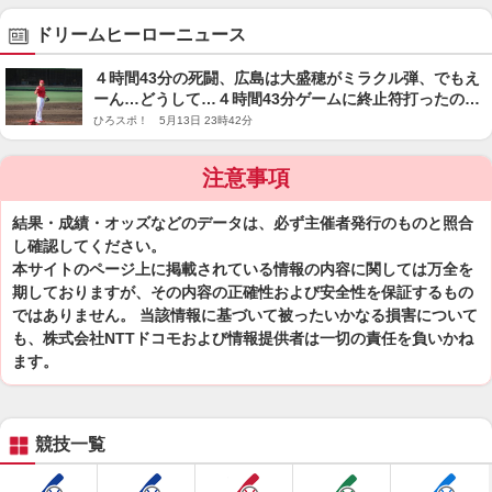
ドリームヒーローニュース
４時間43分の死闘、広島は大盛穂がミラクル弾、でもえ
ーん…どうして…４時間43分ゲームに終止符打ったのは
坂本勇人の300号弾…
ひろスポ！ 5月13日 23時42分
注意事項
結果・成績・オッズなどのデータは、必ず主催者発行のものと照合
し確認してください。
本サイトのページ上に掲載されている情報の内容に関しては万全を
期しておりますが、その内容の正確性および安全性を保証するもの
ではありません。 当該情報に基づいて被ったいかなる損害について
も、株式会社NTTドコモおよび情報提供者は一切の責任を負いかね
ます。
競技一覧