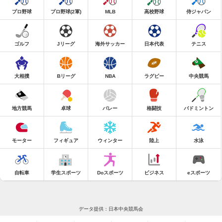
プロ野球
プロ野球(2軍)
MLB
高校野球
侍ジャパン
ゴルフ
Jリーグ
海外サッカー
日本代表
テニス
大相撲
Bリーグ
NBA
ラグビー
中央競馬
地方競馬
卓球
バレー
格闘技
バドミントン
モーター
フィギュア
ウィンター
陸上
水泳
自転車
学生スポーツ
Doスポーツ
ビジネス
eスポーツ
データ提供：日本中央競馬会