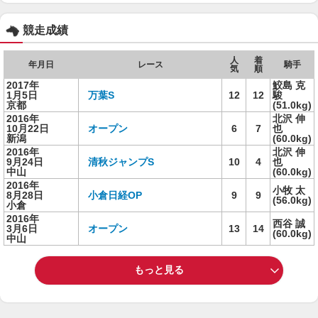
競走成績
人
着
年月日
レース
騎手
気
順
2017年
鮫島 克
1月5日
万葉S
12
12
駿
京都
(51.0kg)
2016年
北沢 伸
10月22日
オープン
6
7
也
新潟
(60.0kg)
2016年
北沢 伸
9月24日
清秋ジャンプS
10
4
也
中山
(60.0kg)
2016年
小牧 太
8月28日
小倉日経OP
9
9
(56.0kg)
小倉
2016年
西谷 誠
3月6日
オープン
13
14
(60.0kg)
中山
もっと見る