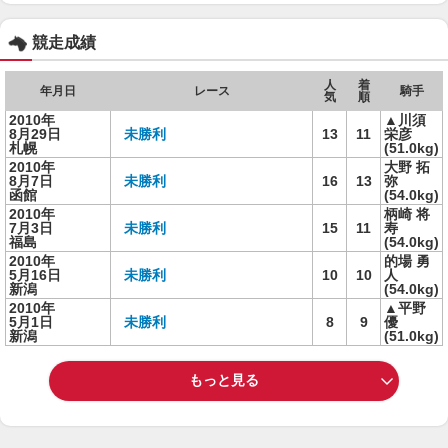
競走成績
人
着
年月日
レース
騎手
気
順
2010年
▲川須
8月29日
未勝利
13
11
栄彦
札幌
(51.0kg)
2010年
大野 拓
8月7日
未勝利
16
13
弥
函館
(54.0kg)
2010年
柄崎 将
7月3日
未勝利
15
11
寿
福島
(54.0kg)
2010年
的場 勇
5月16日
未勝利
10
10
人
新潟
(54.0kg)
2010年
▲平野
5月1日
未勝利
8
9
優
新潟
(51.0kg)
もっと見る