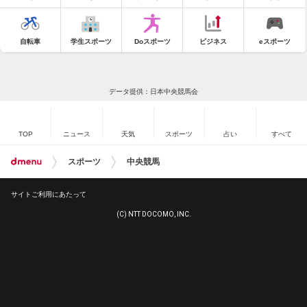
自転車
学生スポーツ
Doスポーツ
ビジネス
eスポーツ
データ提供：日本中央競馬会
TOP
ニュース
天気
スポーツ
占い
すべて
スポーツ
中央競馬
サイトご利用にあたって
(C) NTT DOCOMO, INC.