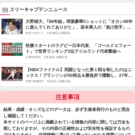
スリーキャプテンニュース
大野雄大、｢88年組」球宴豪華3ショットに「オカン88年
に産んでくれてありがと」、坂本勇人の「負け投手」イ
ジりには「やめぇい！」
中日スポーツ 7月29日 12時3分
快勝スタートのラグビー日本代表、「ゴールドエフォー
ト」で世界ランキング3位アイルランド代表撃破へ
J SPORTS 7月10日 16時7分
【NBAファイナル】死闘となった第１戦を制したのはニ
ックス！ブランソンが30得点＆勝負所で躍動し、27年ぶ
りの頂上決戦で先勝を飾る＜DUNKSHOOT＞
THE DIGEST 6月4日 12時14分
注意事項
結果・成績・オッズなどのデータは、必ず主催者発行のものと照合
し確認してください。
本サイトのページ上に掲載されている情報の内容に関しては万全を
期しておりますが、その内容の正確性および安全性を保証するもの
ではありません。 当該情報に基づいて被ったいかなる損害について