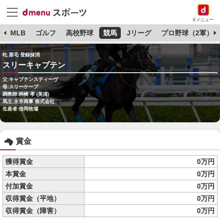
dメニュー
球
MLB
ゴルフ
高校野球
競馬
Jリーグ
プロ野球（2軍）
牝 栗毛 登録抹消
スリーキャプテン
父:キャプテンスティーヴ
母:スリーケープ
調教師:柄崎 孝 (美浦)
馬主:永井商事 株式会社
生産者:信岡牧場
賞金
獲得賞金
0万円
本賞金
0万円
付加賞金
0万円
収得賞金（平地）
0万円
収得賞金（障害）
0万円