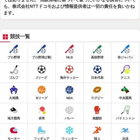
も、株式会社NTTドコモおよび情報提供者は一切の責任を負いかね
ます。
競技一覧
プロ野球
プロ野球(2軍)
MLB
高校野球
侍ジャパン
ゴルフ
Jリーグ
海外サッカー
日本代表
テニス
大相撲
Bリーグ
NBA
ラグビー
中央競馬
地方競馬
卓球
バレー
格闘技
バドミントン
モーター
フィギュア
ウィンター
陸上
水泳