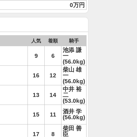
0万円
人気
着順
騎手
池添 謙
9
6
一
(56.0kg)
柴山 雄
16
12
一
(56.0kg)
中井 裕
13
14
二
(53.0kg)
酒井 学
15
11
(56.0kg)
柴田 善
17
8
臣