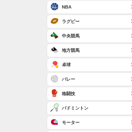
NBA
ラグビー
中央競馬
地方競馬
卓球
バレー
格闘技
バドミントン
モーター