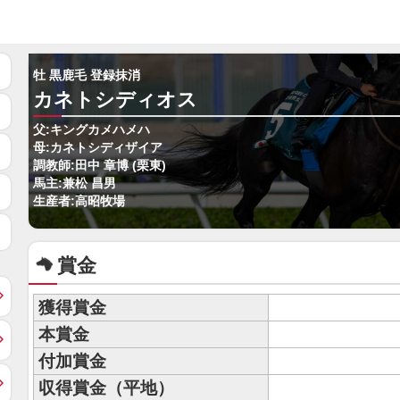
牡 黒鹿毛 登録抹消
カネトシディオス
父:キングカメハメハ
母:カネトシディザイア
調教師:田中 章博 (栗東)
馬主:兼松 昌男
生産者:高昭牧場
賞金
獲得賞金
本賞金
付加賞金
収得賞金（平地）