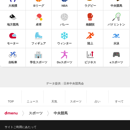
大相撲
Bリーグ
NBA
ラグビー
中央競馬
地方競馬
卓球
バレー
格闘技
バドミントン
モーター
フィギュア
ウィンター
陸上
水泳
自転車
学生スポーツ
Doスポーツ
ビジネス
eスポーツ
データ提供：日本中央競馬会
TOP
ニュース
天気
スポーツ
占い
すべて
スポーツ
中央競馬
サイトご利用にあたって