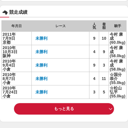
競走成績
人
着
年月日
レース
騎手
気
順
2011年
今村 康
7月9日
未勝利
9
10
成
京都
(60.0kg)
2010年
今村 康
10月3日
未勝利
4
9
成
阪神
(58.0kg)
2010年
今村 康
9月4日
未勝利
9
3
成
小倉
(58.0kg)
2010年
☆国分
8月7日
未勝利
4
11
恭介
小倉
(55.0kg)
2010年
☆松山
7月24日
未勝利
3
5
弘平
小倉
(55.0kg)
もっと見る