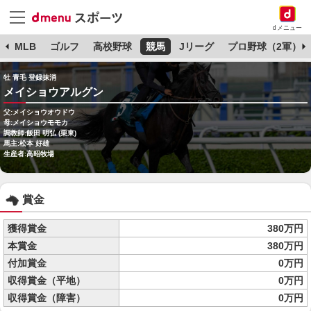
dメニュー
球
MLB
ゴルフ
高校野球
競馬
Jリーグ
プロ野球（2軍）
牡 青毛 登録抹消
メイショウアルグン
父:メイショウオウドウ
母:メイショウモモカ
調教師:飯田 明弘 (栗東)
馬主:松本 好雄
生産者:高昭牧場
賞金
獲得賞金
380万円
本賞金
380万円
付加賞金
0万円
収得賞金（平地）
0万円
収得賞金（障害）
0万円