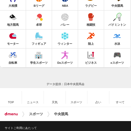
大相撲
Bリーグ
NBA
ラグビー
中央競馬
地方競馬
卓球
バレー
格闘技
バドミントン
モーター
フィギュア
ウィンター
陸上
水泳
自転車
学生スポーツ
Doスポーツ
ビジネス
eスポーツ
データ提供：日本中央競馬会
TOP
ニュース
天気
スポーツ
占い
すべて
スポーツ
中央競馬
サイトご利用にあたって