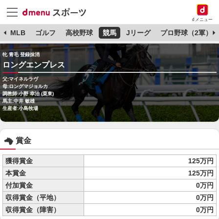
dメニュー
球
MLB
ゴルフ
高校野球
競馬
Jリーグ
プロ野球（2軍）
牝 青毛 登録抹消
ロングエンプレス
父:マイネルラヴ
母:ロングマジョルカ
調教師:小野 幸治 (栗東)
馬主:中井 敏雄
生産者:小島牧場
賞金
獲得賞金
125万円
本賞金
125万円
付加賞金
0万円
収得賞金（平地）
0万円
収得賞金（障害）
0万円