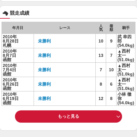
競走成績
人
着
年月日
レース
騎手
気
順
2010年
武 幸四
8月28日
未勝利
10
9
郎
札幌
(54.0kg)
2010年
▲西村
8月7日
未勝利
13
7
太一
函館
(51.0kg)
2010年
▲西村
7月4日
未勝利
7
10
太一
函館
(51.0kg)
2010年
▲西村
6月26日
未勝利
8
6
太一
函館
(51.0kg)
2010年
小林 徹
6月19日
未勝利
12
8
弥
函館
(54.0kg)
もっと見る