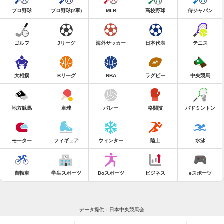
プロ野球
プロ野球(2軍)
MLB
高校野球
侍ジャパン
ゴルフ
Jリーグ
海外サッカー
日本代表
テニス
大相撲
Bリーグ
NBA
ラグビー
中央競馬
地方競馬
卓球
バレー
格闘技
バドミントン
モーター
フィギュア
ウィンター
陸上
水泳
自転車
学生スポーツ
Doスポーツ
ビジネス
eスポーツ
データ提供：日本中央競馬会