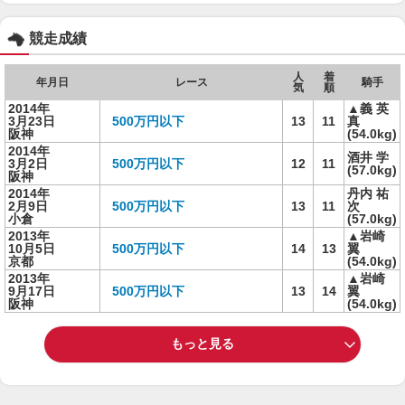
競走成績
人
着
年月日
レース
騎手
気
順
2014年
▲義 英
3月23日
500万円以下
13
11
真
阪神
(54.0kg)
2014年
酒井 学
3月2日
500万円以下
12
11
(57.0kg)
阪神
2014年
丹内 祐
2月9日
500万円以下
13
11
次
小倉
(57.0kg)
2013年
▲岩崎
10月5日
500万円以下
14
13
翼
京都
(54.0kg)
2013年
▲岩崎
9月17日
500万円以下
13
14
翼
阪神
(54.0kg)
もっと見る