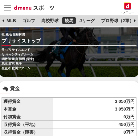
dメニュー
球
MLB
ゴルフ
高校野球
競馬
Jリーグ
プロ野球（2軍）
牡 鹿毛 登録抹消
プリサイストップ
父:プリサイスエンド
母:キャンティグルーム
調教師:崎山 博樹 (栗東)
馬主:冨沢 敦子
生産者:鮫川フアーム
賞金
獲得賞金
3,050万円
本賞金
3,050万円
付加賞金
0万円
収得賞金（平地）
450万円
収得賞金（障害）
0万円