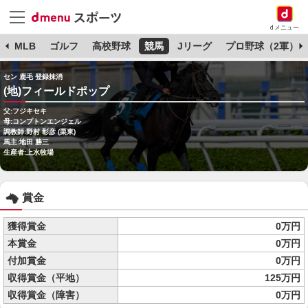
dメニュー
球
MLB
ゴルフ
高校野球
競馬
Jリーグ
プロ野球（2軍）
セン 鹿毛 登録抹消
(地)フィールドポップ
父:フジキセキ
母:コンプトンエンジェル
調教師:野村 彰彦 (栗東)
馬主:地田 勝三
生産者:上水牧場
賞金
獲得賞金
0万円
本賞金
0万円
付加賞金
0万円
収得賞金（平地）
125万円
収得賞金（障害）
0万円