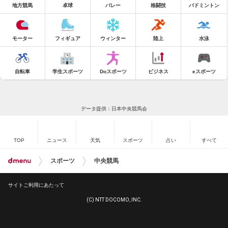
地方競馬
卓球
バレー
格闘技
バドミントン
モーター
フィギュア
ウィンター
陸上
水泳
自転車
学生スポーツ
Doスポーツ
ビジネス
eスポーツ
データ提供：日本中央競馬会
TOP
ニュース
天気
スポーツ
占い
すべて
スポーツ
中央競馬
サイトご利用にあたって
(C) NTT DOCOMO, INC.