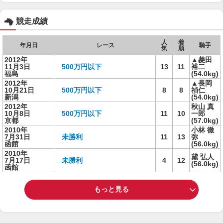
競走成績
人
着
年月日
レース
騎手
気
順
2012年
▲菱田
11月3日
500万円以下
13
11
裕二
福島
(54.0kg)
2012年
▲長岡
10月21日
500万円以下
8
8
禎仁
新潟
(54.0kg)
2012年
秋山 真
10月8日
500万円以下
11
10
一郎
京都
(57.0kg)
2010年
小林 徹
7月31日
未勝利
11
13
弥
函館
(56.0kg)
2010年
黛 弘人
7月17日
未勝利
4
12
(56.0kg)
函館
もっと見る