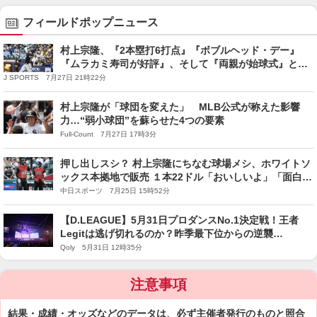
フィールドポップニュース
村上宗隆、『2本塁打6打点』『ボブルヘッド・デー』
『ムラカミ寿司が好評』、そして『両親が始球式』と特
別なことがてんこ盛りの1日
J SPORTS 7月27日 21時22分
村上宗隆が「球団を変えた」 MLB公式が称えた影響
力…“弱小球団”を蘇らせた4つの要素
Full-Count 7月27日 17時3分
押し出しスシ？ 村上宗隆にちなむ球場メシ、ホワイトソ
ックス本拠地で販売 １本22ドル「おいしいよ」「面白そ
う」と好評
中日スポーツ 7月25日 15時52分
【D.LEAGUE】5月31日プロダンスNo.1決定戦！王者
Legitは逃げ切れるのか？昨季最下位からの逆襲
RAISERZ、初CSのI’moonも参戦。無料配信でも楽しめ
Qoly 5月31日 12時35分
る頂上決戦
注意事項
結果・成績・オッズなどのデータは、必ず主催者発行のものと照合