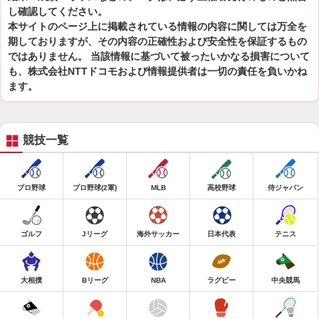
し確認してください。
本サイトのページ上に掲載されている情報の内容に関しては万全を
期しておりますが、その内容の正確性および安全性を保証するもの
ではありません。 当該情報に基づいて被ったいかなる損害について
も、株式会社NTTドコモおよび情報提供者は一切の責任を負いかね
ます。
競技一覧
プロ野球
プロ野球(2軍)
MLB
高校野球
侍ジャパン
ゴルフ
Jリーグ
海外サッカー
日本代表
テニス
大相撲
Bリーグ
NBA
ラグビー
中央競馬