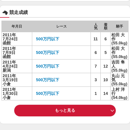
競走成績
人
着
年月日
レース
騎手
気
順
2011年
松田 大
7月24日
500万円以下
11
6
作
函館
(55.0kg)
2011年
松田 大
7月9日
500万円以下
6
5
作
函館
(55.0kg)
2011年
吉田 隼
4月24日
500万円以下
7
12
人
新潟
(55.0kg)
2011年
丸山 元
3月19日
500万円以下
3
10
気
小倉
(55.0kg)
2011年
上村 洋
1月30日
500万円以下
1
14
行
小倉
(54.0kg)
もっと見る