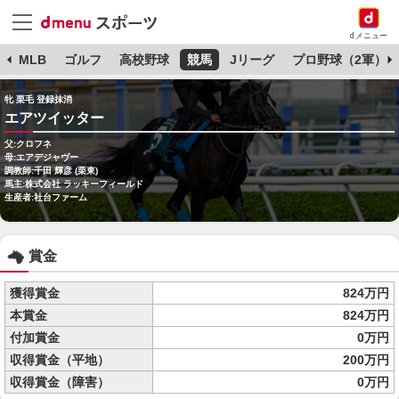
dメニュー
球
MLB
ゴルフ
高校野球
競馬
Jリーグ
プロ野球（2軍）
牝 栗毛 登録抹消
エアツイッター
父:クロフネ
母:エアデジャヴー
調教師:千田 輝彦 (栗東)
馬主:株式会社 ラッキーフィールド
生産者:社台ファーム
賞金
獲得賞金
824万円
本賞金
824万円
付加賞金
0万円
収得賞金（平地）
200万円
収得賞金（障害）
0万円