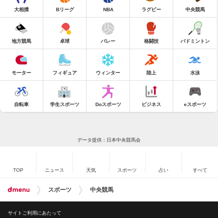
大相撲
Bリーグ
NBA
ラグビー
中央競馬
地方競馬
卓球
バレー
格闘技
バドミントン
モーター
フィギュア
ウィンター
陸上
水泳
自転車
学生スポーツ
Doスポーツ
ビジネス
eスポーツ
データ提供：日本中央競馬会
TOP
ニュース
天気
スポーツ
占い
すべて
スポーツ
中央競馬
サイトご利用にあたって