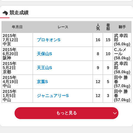
競走成績
人
着
年月日
レース
騎手
気
順
2015年
武 幸四
7月12日
プロキオンS
16
15
郎
中京
(56.0kg)
2015年
C.ルメ
6月20日
天保山S
8
10
ール
阪神
(58.0kg)
2015年
武 幸四
5月2日
天王山S
9
9
郎
京都
(58.0kg)
2015年
田中 勝
4月19日
京葉S
12
5
春
中山
(57.0kg)
2015年
田中 勝
1月5日
ジャニュアリーS
12
3
春
中山
(57.0kg)
もっと見る