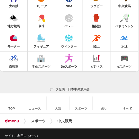
大相撲
Bリーグ
NBA
ラグビー
中央競馬
地方競馬
卓球
バレー
格闘技
バドミントン
モーター
フィギュア
ウィンター
陸上
水泳
自転車
学生スポーツ
Doスポーツ
ビジネス
eスポーツ
データ提供：日本中央競馬会
TOP
ニュース
天気
スポーツ
占い
すべて
スポーツ
中央競馬
サイトご利用にあたって