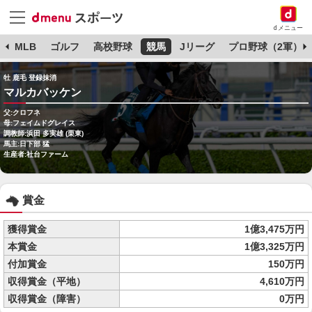
dメニュー
球
MLB
ゴルフ
高校野球
競馬
Jリーグ
プロ野球（2軍）
牡 鹿毛 登録抹消
マルカバッケン
父:クロフネ
母:フェイムドグレイス
調教師:浜田 多実雄 (栗東)
馬主:日下部 猛
生産者:社台ファーム
賞金
獲得賞金
1億3,475万円
本賞金
1億3,325万円
付加賞金
150万円
収得賞金（平地）
4,610万円
収得賞金（障害）
0万円