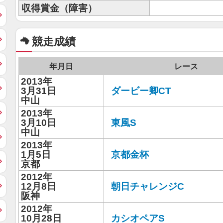
収得賞金（障害）
競走成績
年月日
レース
2013年
3月31日
ダービー卿CT
中山
2013年
3月10日
東風S
中山
2013年
1月5日
京都金杯
京都
2012年
12月8日
朝日チャレンジC
阪神
2012年
10月28日
カシオペアS