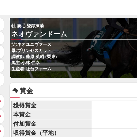
牡 鹿毛 登録抹消
ネオヴァンドーム
父:ネオユニヴァース
母:プリンセスカット
調教師:藤原 英昭 (栗東)
馬主:小林 仁幸
生産者:社台ファーム
賞金
獲得賞金
本賞金
付加賞金
収得賞金（平地）