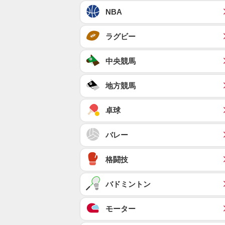
NBA
ラグビー
中央競馬
地方競馬
卓球
バレー
格闘技
バドミントン
モーター