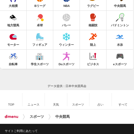
大相撲
Bリーグ
NBA
ラグビー
中央競馬
地方競馬
卓球
バレー
格闘技
バドミントン
モーター
フィギュア
ウィンター
陸上
水泳
自転車
学生スポーツ
Doスポーツ
ビジネス
eスポーツ
データ提供：日本中央競馬会
TOP
ニュース
天気
スポーツ
占い
すべて
スポーツ
中央競馬
サイトご利用にあたって