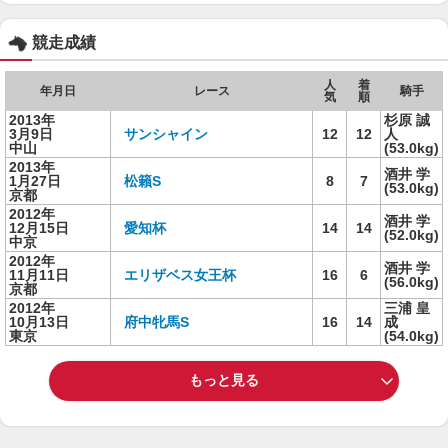
競走成績
人
着
年月日
レース
騎手
気
順
2013年
杉原 誠
3月9日
サンシャイン
12
12
人
中山
(53.0kg)
2013年
酒井 学
1月27日
松籟S
8
7
(53.0kg)
京都
2012年
酒井 学
12月15日
愛知杯
14
14
(52.0kg)
中京
2012年
酒井 学
11月11日
エリザベス女王杯
16
6
(56.0kg)
京都
2012年
三浦 皇
10月13日
府中牝馬S
16
14
成
東京
(54.0kg)
もっと見る