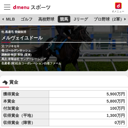
dメニュー
球
MLB
ゴルフ
高校野球
競馬
Jリーグ
プロ野球（2軍）
牝 黒鹿毛 登録抹消
メルヴェイユドール
父:フジキセキ
母:ゴールデンサッシュ
調教師:牧田 和弥 (栗東)
馬主:有限会社 サンデーレーシング
生産者:(有)社台コーポレーション白老ファーム
賞金
獲得賞金
5,900万円
本賞金
5,800万円
付加賞金
100万円
収得賞金（平地）
1,300万円
収得賞金（障害）
0万円