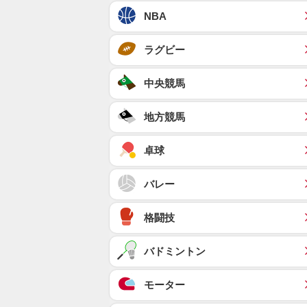
NBA
ラグビー
中央競馬
地方競馬
卓球
バレー
格闘技
バドミントン
モーター