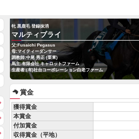
牝 黒鹿毛 登録抹消
マルティプライ
父:Fusaichi Pegasus
母:マイティーダンサー
調教師:中尾 秀正 (栗東)
馬主:有限会社 キャロットファーム
生産者:(有)社台コーポレーション白老ファーム
賞金
獲得賞金
本賞金
付加賞金
収得賞金（平地）