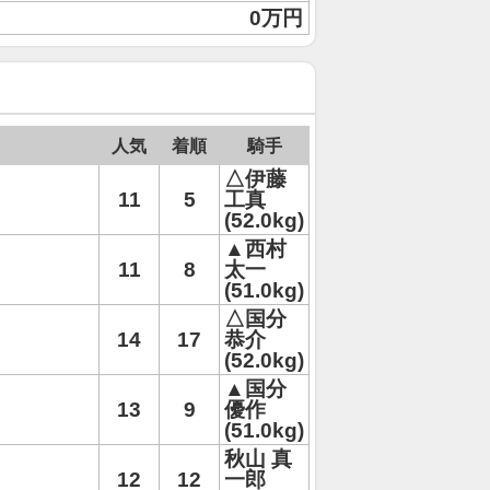
0万円
人気
着順
騎手
△伊藤
11
5
工真
(52.0kg)
▲西村
11
8
太一
(51.0kg)
△国分
14
17
恭介
(52.0kg)
▲国分
13
9
優作
(51.0kg)
秋山 真
12
12
一郎