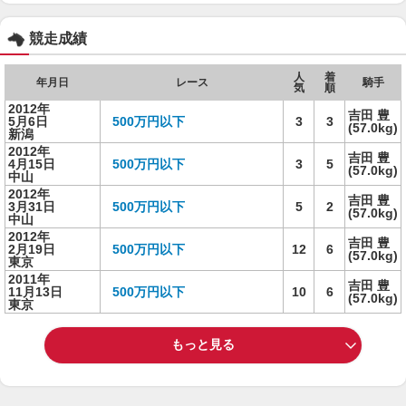
競走成績
人
着
年月日
レース
騎手
気
順
2012年
吉田 豊
5月6日
500万円以下
3
3
(57.0kg)
新潟
2012年
吉田 豊
4月15日
500万円以下
3
5
(57.0kg)
中山
2012年
吉田 豊
3月31日
500万円以下
5
2
(57.0kg)
中山
2012年
吉田 豊
2月19日
500万円以下
12
6
(57.0kg)
東京
2011年
吉田 豊
11月13日
500万円以下
10
6
(57.0kg)
東京
もっと見る