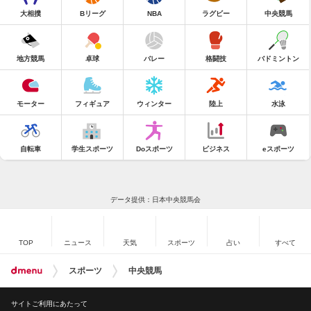
大相撲
Bリーグ
NBA
ラグビー
中央競馬
地方競馬
卓球
バレー
格闘技
バドミントン
モーター
フィギュア
ウィンター
陸上
水泳
自転車
学生スポーツ
Doスポーツ
ビジネス
eスポーツ
データ提供：日本中央競馬会
TOP
ニュース
天気
スポーツ
占い
すべて
スポーツ
中央競馬
サイトご利用にあたって