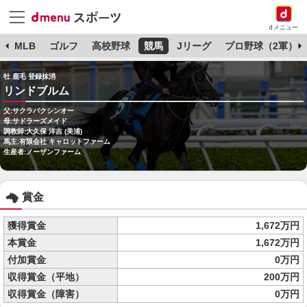
dメニュー
球
MLB
ゴルフ
高校野球
競馬
Jリーグ
プロ野球（2軍）
牡 鹿毛 登録抹消
リンドブルム
父:サクラバクシンオー
母:サドラーズメイド
調教師:大久保 洋吉 (美浦)
馬主:有限会社 キャロットファーム
生産者:ノーザンファーム
賞金
獲得賞金
1,672万円
本賞金
1,672万円
付加賞金
0万円
収得賞金（平地）
200万円
収得賞金（障害）
0万円