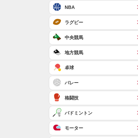
NBA
ラグビー
中央競馬
地方競馬
卓球
バレー
格闘技
バドミントン
モーター