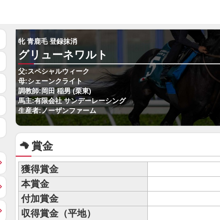
牝 青鹿毛 登録抹消
グリューネワルト
父:スペシャルウィーク
母:シェーンクライト
調教師:岡田 稲男 (栗東)
馬主:有限会社 サンデーレーシング
生産者:ノーザンファーム
賞金
獲得賞金
本賞金
付加賞金
収得賞金（平地）