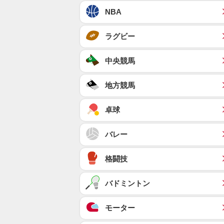
NBA
ラグビー
中央競馬
地方競馬
卓球
バレー
格闘技
バドミントン
モーター