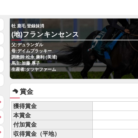
牡 鹿毛 登録抹消
(地)フランキンセンス
父:デュランダル
母:デイムプラッキー
調教師:松永 康利 (美浦)
馬主:加藤 厚子
生産者:タツヤファーム
賞金
獲得賞金
本賞金
付加賞金
収得賞金（平地）