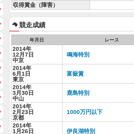
収得賞金（障害）
競走成績
年月日
レース
2014年
12月7日
鳴海特別
中京
2014年
6月1日
富嶽賞
東京
2014年
3月30日
鹿島特別
中山
2014年
2月23日
1000万円以下
京都
2014年
1月26日
伊良湖特別