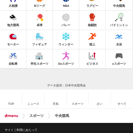
大相撲
Bリーグ
NBA
ラグビー
中央競馬
地方競馬
卓球
バレー
格闘技
バドミントン
モーター
フィギュア
ウィンター
陸上
水泳
自転車
学生スポーツ
Doスポーツ
ビジネス
eスポーツ
データ提供：日本中央競馬会
TOP
ニュース
天気
スポーツ
占い
すべて
スポーツ
中央競馬
サイトご利用にあたって