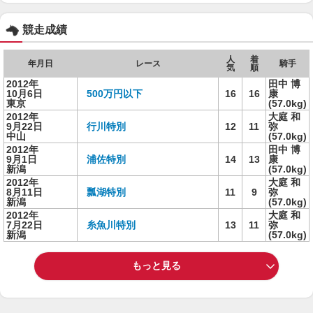
競走成績
人
着
年月日
レース
騎手
気
順
2012年
田中 博
10月6日
500万円以下
16
16
康
東京
(57.0kg)
2012年
大庭 和
9月22日
行川特別
12
11
弥
中山
(57.0kg)
2012年
田中 博
9月1日
浦佐特別
14
13
康
新潟
(57.0kg)
2012年
大庭 和
8月11日
瓢湖特別
11
9
弥
新潟
(57.0kg)
2012年
大庭 和
7月22日
糸魚川特別
13
11
弥
新潟
(57.0kg)
もっと見る