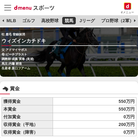
dメニュー
球
MLB
ゴルフ
高校野球
競馬
Jリーグ
プロ野球（2軍）
牡 鹿毛 登録抹消
ウィズインカチドキ
父:アドマイヤボス
母:ビーチブラスト
調教師:成島 英春 (美浦)
馬主:内藤 耕造
生産者:原口フアーム
賞金
獲得賞金
550万円
本賞金
550万円
付加賞金
0万円
収得賞金（平地）
200万円
収得賞金（障害）
0万円