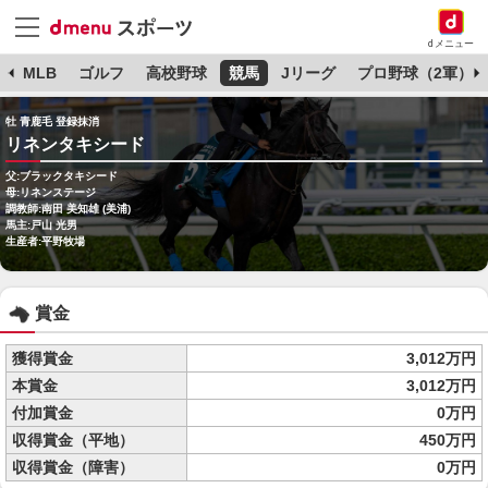
dメニュー
球
MLB
ゴルフ
高校野球
競馬
Jリーグ
プロ野球（2軍）
牡 青鹿毛 登録抹消
リネンタキシード
父:ブラックタキシード
母:リネンステージ
調教師:南田 美知雄 (美浦)
馬主:戸山 光男
生産者:平野牧場
賞金
獲得賞金
3,012万円
本賞金
3,012万円
付加賞金
0万円
収得賞金（平地）
450万円
収得賞金（障害）
0万円