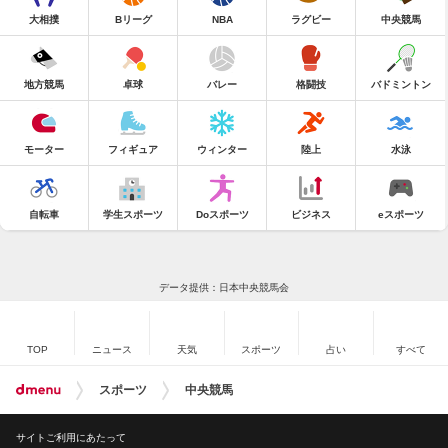
大相撲
Bリーグ
NBA
ラグビー
中央競馬
地方競馬
卓球
バレー
格闘技
バドミントン
モーター
フィギュア
ウィンター
陸上
水泳
自転車
学生スポーツ
Doスポーツ
ビジネス
eスポーツ
データ提供：日本中央競馬会
TOP
ニュース
天気
スポーツ
占い
すべて
スポーツ
中央競馬
サイトご利用にあたって