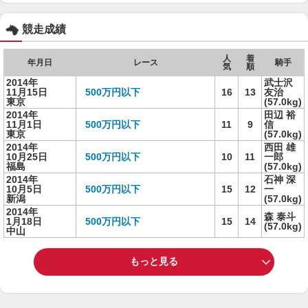
競走成績
人
着
年月日
レース
騎手
気
順
2014年
武士沢
11月15日
500万円以下
16
13
友治
東京
(57.0kg)
2014年
田辺 裕
11月1日
500万円以下
11
9
信
東京
(57.0kg)
2014年
西田 雄
10月25日
500万円以下
10
11
一郎
福島
(57.0kg)
2014年
石神 深
10月5日
500万円以下
15
12
一
新潟
(57.0kg)
2014年
森 泰斗
1月18日
500万円以下
15
14
(57.0kg)
中山
もっと見る