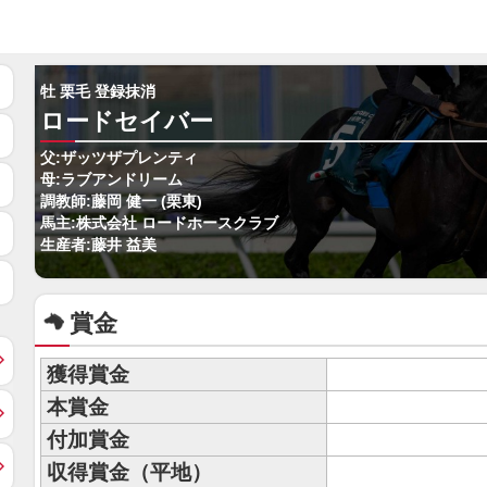
牡 栗毛 登録抹消
ロードセイバー
父:ザッツザプレンティ
母:ラブアンドリーム
調教師:藤岡 健一 (栗東)
馬主:株式会社 ロードホースクラブ
生産者:藤井 益美
賞金
獲得賞金
本賞金
付加賞金
収得賞金（平地）