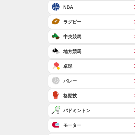
NBA
ラグビー
中央競馬
地方競馬
卓球
バレー
格闘技
バドミントン
モーター