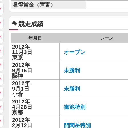
収得賞金（障害）
競走成績
年月日
レース
2012年
11月3日
オープン
東京
2012年
9月16日
未勝利
阪神
2012年
9月1日
未勝利
小倉
2012年
4月28日
御池特別
京都
2012年
2月12日
開聞岳特別