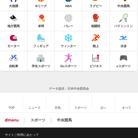
大相撲
Bリーグ
NBA
ラグビー
中央競馬
地方競馬
卓球
バレー
格闘技
バドミントン
モーター
フィギュア
ウィンター
陸上
水泳
自転車
学生スポーツ
Doスポーツ
ビジネス
eスポーツ
データ提供：日本中央競馬会
TOP
ニュース
天気
スポーツ
占い
すべて
スポーツ
中央競馬
サイトご利用にあたって