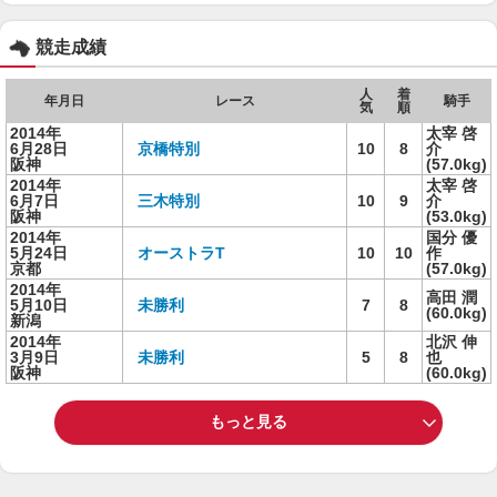
競走成績
人
着
年月日
レース
騎手
気
順
2014年
太宰 啓
6月28日
京橋特別
10
8
介
阪神
(57.0kg)
2014年
太宰 啓
6月7日
三木特別
10
9
介
阪神
(53.0kg)
2014年
国分 優
5月24日
オーストラT
10
10
作
京都
(57.0kg)
2014年
高田 潤
5月10日
未勝利
7
8
(60.0kg)
新潟
2014年
北沢 伸
3月9日
未勝利
5
8
也
阪神
(60.0kg)
もっと見る