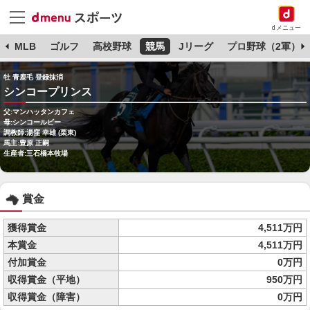
dメニュー
球
MLB
ゴルフ
高校野球
競馬
Jリーグ
プロ野球（2軍）
牡 青鹿毛 登録抹消
シンコープリンス
父:マンハッタンカフェ
母:シンコールビー
調教師:湯窪 幸雄 (栗東)
馬主:豊原 正嗣
生産者:三石橋本牧場
賞金
獲得賞金
4,511万円
本賞金
4,511万円
付加賞金
0万円
収得賞金（平地）
950万円
収得賞金（障害）
0万円