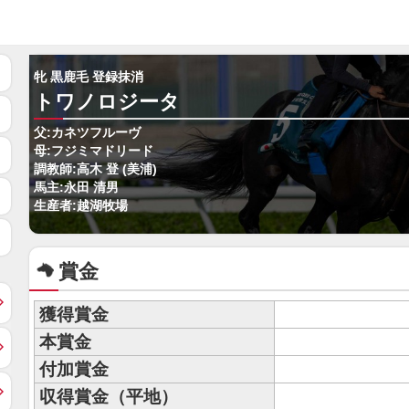
牝 黒鹿毛 登録抹消
トワノロジータ
父:カネツフルーヴ
母:フジミマドリード
調教師:高木 登 (美浦)
馬主:永田 清男
生産者:越湖牧場
賞金
獲得賞金
本賞金
付加賞金
収得賞金（平地）