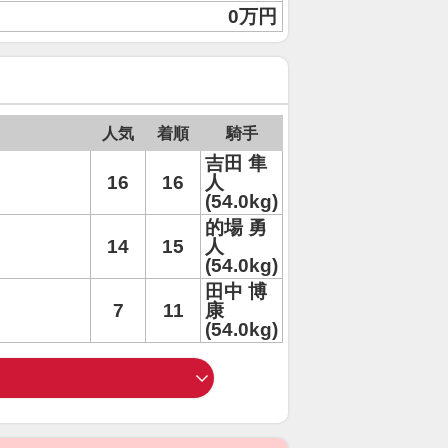
0万円
人気
着順
騎手
吉田 隼
16
16
人
(54.0kg)
的場 勇
14
15
人
(54.0kg)
田中 博
7
11
康
(54.0kg)