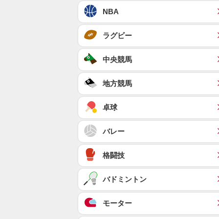
NBA
ラグビー
中央競馬
地方競馬
卓球
バレー
格闘技
バドミントン
モーター