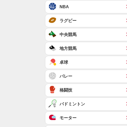
NBA
ラグビー
中央競馬
地方競馬
卓球
バレー
格闘技
バドミントン
モーター