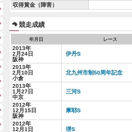
収得賞金（障害）
競走成績
年月日
レース
2013年
2月24日
伊丹S
阪神
2013年
2月10日
北九州市制50周年記念
小倉
2013年
1月27日
三河S
中京
2012年
12月15日
摩耶S
阪神
2012年
12月1日
堺S