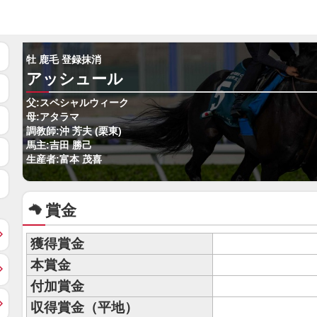
牡 鹿毛 登録抹消
アッシュール
父:スペシャルウィーク
母:アタラマ
調教師:沖 芳夫 (栗東)
馬主:吉田 勝己
生産者:富本 茂喜
賞金
獲得賞金
本賞金
付加賞金
収得賞金（平地）