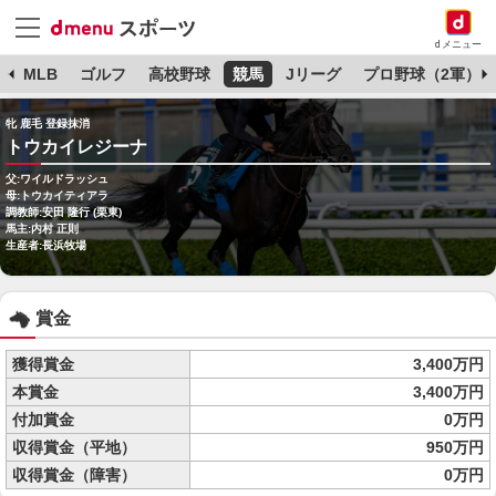
dメニュー
球
MLB
ゴルフ
高校野球
競馬
Jリーグ
プロ野球（2軍）
牝 鹿毛 登録抹消
トウカイレジーナ
父:ワイルドラッシュ
母:トウカイティアラ
調教師:安田 隆行 (栗東)
馬主:内村 正則
生産者:長浜牧場
賞金
獲得賞金
3,400万円
本賞金
3,400万円
付加賞金
0万円
収得賞金（平地）
950万円
収得賞金（障害）
0万円