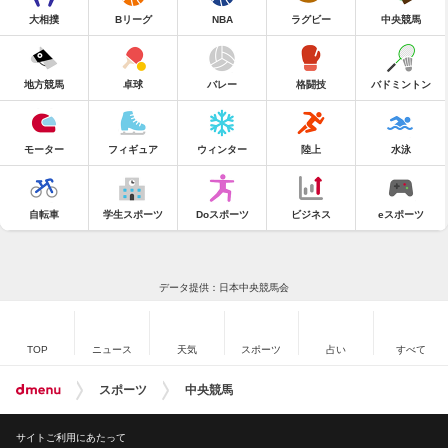
大相撲
Bリーグ
NBA
ラグビー
中央競馬
地方競馬
卓球
バレー
格闘技
バドミントン
モーター
フィギュア
ウィンター
陸上
水泳
自転車
学生スポーツ
Doスポーツ
ビジネス
eスポーツ
データ提供：日本中央競馬会
TOP
ニュース
天気
スポーツ
占い
すべて
スポーツ
中央競馬
サイトご利用にあたって