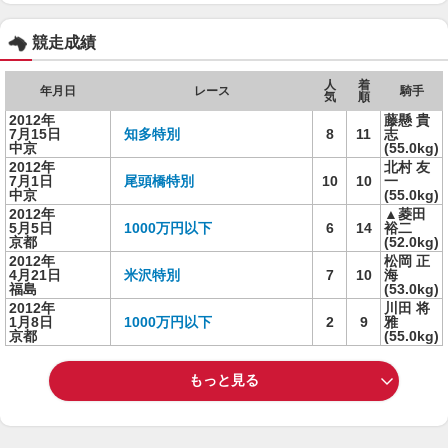
競走成績
人
着
年月日
レース
騎手
気
順
2012年
藤懸 貴
7月15日
知多特別
8
11
志
中京
(55.0kg)
2012年
北村 友
7月1日
尾頭橋特別
10
10
一
中京
(55.0kg)
2012年
▲菱田
5月5日
1000万円以下
6
14
裕二
京都
(52.0kg)
2012年
松岡 正
4月21日
米沢特別
7
10
海
福島
(53.0kg)
2012年
川田 将
1月8日
1000万円以下
2
9
雅
京都
(55.0kg)
もっと見る