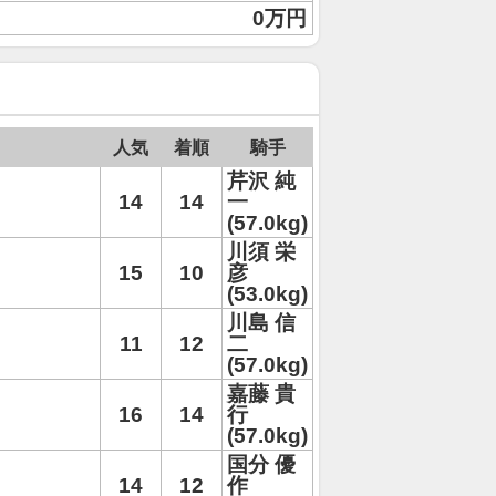
0万円
人気
着順
騎手
芹沢 純
14
14
一
(57.0kg)
川須 栄
15
10
彦
(53.0kg)
川島 信
11
12
二
(57.0kg)
嘉藤 貴
16
14
行
(57.0kg)
国分 優
14
12
作