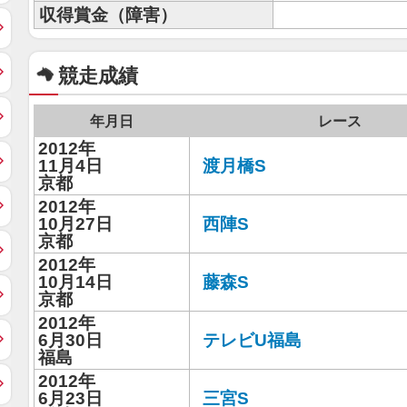
収得賞金（障害）
競走成績
年月日
レース
2012年
11月4日
渡月橋S
京都
2012年
10月27日
西陣S
京都
2012年
10月14日
藤森S
京都
2012年
6月30日
テレビU福島
福島
2012年
6月23日
三宮S