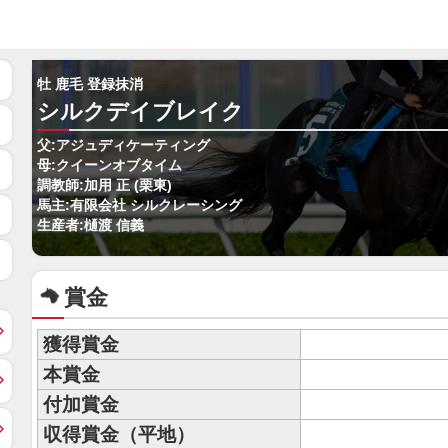
牡 鹿毛 登録抹消
シルクデイブレイク
父:アジュディケーティング
母:クイーンオブタイム
調教師:加用 正 (栗東)
馬主:有限会社 シルクレーシング
生産者:樋渡 信義
賞金
獲得賞金
本賞金
付加賞金
収得賞金（平地）