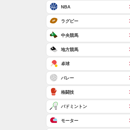
NBA
ラグビー
中央競馬
地方競馬
卓球
バレー
格闘技
バドミントン
モーター