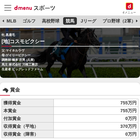
dメニュー
球
MLB
ゴルフ
高校野球
競馬
Jリーグ
プロ野球（2軍）
牝 黒鹿毛
[地]コスモピクシー
父:マイネルラヴ
母:ゲイリーピクシー
調教師:橋本 忠男 (兵庫)
馬主:株式会社 川根工務店
生産者:ビッグレッドファーム
賞金
獲得賞金
755万円
本賞金
755万円
付加賞金
0万円
収得賞金（平地）
370万円
収得賞金（障害）
0万円