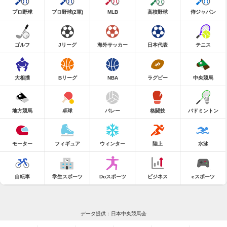
プロ野球
プロ野球(2軍)
MLB
高校野球
侍ジャパン
ゴルフ
Jリーグ
海外サッカー
日本代表
テニス
大相撲
Bリーグ
NBA
ラグビー
中央競馬
地方競馬
卓球
バレー
格闘技
バドミントン
モーター
フィギュア
ウィンター
陸上
水泳
自転車
学生スポーツ
Doスポーツ
ビジネス
eスポーツ
データ提供：日本中央競馬会