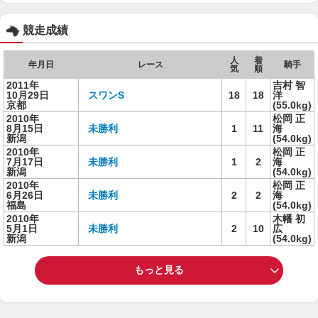
競走成績
人
着
年月日
レース
騎手
気
順
2011年
吉村 智
10月29日
スワンS
18
18
洋
京都
(55.0kg)
2010年
松岡 正
8月15日
未勝利
1
11
海
新潟
(54.0kg)
2010年
松岡 正
7月17日
未勝利
1
2
海
新潟
(54.0kg)
2010年
松岡 正
6月26日
未勝利
2
2
海
福島
(54.0kg)
2010年
木幡 初
5月1日
未勝利
2
10
広
新潟
(54.0kg)
もっと見る