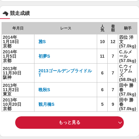
競走成績
人
着
年月日
レース
騎手
気
順
2014年
四位 洋
1月18日
雅S
10
12
文
京都
(57.0kg)
2014年
C.ルメ
1月5日
初夢S
11
7
ール
京都
(57.0kg)
C.ウィ
2013年
2013ゴールデンブライドル
リアム
11月30日
6
7
T
ズ
阪神
(58.0kg)
2013年
田中 勝
11月2日
晩秋S
6
7
春
東京
(57.0kg)
2013年
田中 勝
10月20日
観月橋S
5
9
春
京都
(57.0kg)
もっと見る