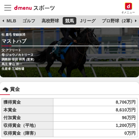
dメニュー
球
MLB
ゴルフ
高校野球
競馬
Jリーグ
プロ野球（2軍）
牡 鹿毛 登録抹消
マストハブ
父:アフリート
母:ジョウノカトリーヌ
調教師:笹田 和秀 (栗東)
馬主:青山 洋一
生産者:三城牧場
賞金
獲得賞金
8,706万円
本賞金
8,610万円
付加賞金
96万円
収得賞金（平地）
1,200万円
収得賞金（障害）
0万円