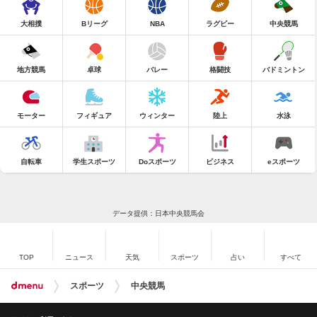
大相撲
Bリーグ
NBA
ラグビー
中央競馬
地方競馬
卓球
バレー
格闘技
バドミントン
モーター
フィギュア
ウィンター
陸上
水泳
自転車
学生スポーツ
Doスポーツ
ビジネス
eスポーツ
データ提供：日本中央競馬会
TOP
ニュース
天気
スポーツ
占い
すべて
スポーツ
中央競馬