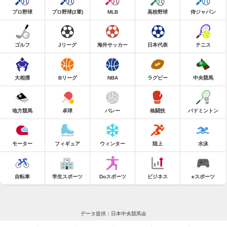
プロ野球
プロ野球(2軍)
MLB
高校野球
侍ジャパン
ゴルフ
Jリーグ
海外サッカー
日本代表
テニス
大相撲
Bリーグ
NBA
ラグビー
中央競馬
地方競馬
卓球
バレー
格闘技
バドミントン
モーター
フィギュア
ウィンター
陸上
水泳
自転車
学生スポーツ
Doスポーツ
ビジネス
eスポーツ
データ提供：日本中央競馬会