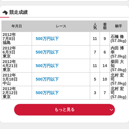
競走成績
人
着
年月日
レース
騎手
気
順
2012年
石橋 脩
7月8日
500万円以下
11
9
(57.0kg)
福島
2012年
内田 博
6月3日
500万円以下
7
6
幸
東京
(57.0kg)
2012年
柴田 大
4月21日
500万円以下
11
14
知
東京
(57.0kg)
2012年
北村 宏
3月18日
500万円以下
5
10
司
中山
(57.0kg)
2012年
北村 宏
2月12日
500万円以下
3
7
司
東京
(57.0kg)
もっと見る