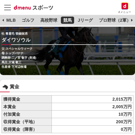
dメニュー
球
MLB
ゴルフ
高校野球
競馬
Jリーグ
プロ野球（2軍）
牡 青鹿毛 登録抹消
ダイワソウル
父:スペシャルウィーク
母:トップバナナ
調教師:二ノ宮 敬宇 (美浦)
馬主:大城 敬三
生産者:下河辺牧場
賞金
獲得賞金
2,015万円
本賞金
2,005万円
付加賞金
10万円
収得賞金（平地）
200万円
収得賞金（障害）
0万円