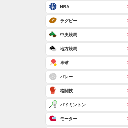
NBA
ラグビー
中央競馬
地方競馬
卓球
バレー
格闘技
バドミントン
モーター