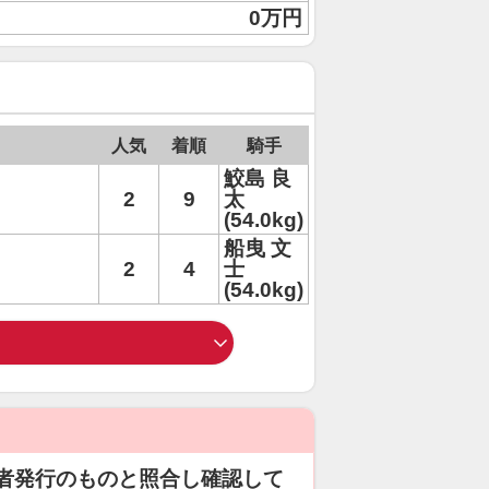
0万円
人気
着順
騎手
鮫島 良
2
9
太
(54.0kg)
船曳 文
2
4
士
(54.0kg)
者発行のものと照合し確認して