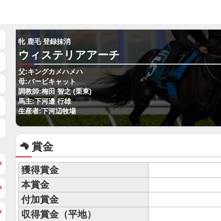
牝 鹿毛 登録抹消
ウィステリアアーチ
父:キングカメハメハ
母:バービキャット
調教師:梅田 智之 (栗東)
馬主:下河邉 行雄
生産者:下河辺牧場
賞金
獲得賞金
本賞金
付加賞金
収得賞金（平地）