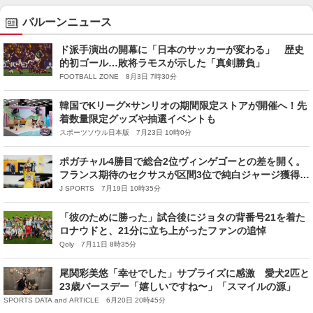
バルーンニュース
ド派手演出の開幕に「日本のサッカーが変わる」 歴史
的初ゴール…敗将ラモスが示した「真剣勝負」
FOOTBALL ZONE 8月3日 7時30分
韓国でKリーグ×サンリオの期間限定ストアが開催へ！先
着数量限定グッズや抽選イベントも
スポーツソウル日本版 7月23日 10時0分
ポガチャル4勝目で総合2位ヴィンゲゴーとの差を開く。
フランス期待のセクサスが区間3位で純白ジャージ獲得｜
ツール・ド・フランス2026 レースレポート：第14ステ
J SPORTS 7月19日 10時35分
ージ
「彼のために勝った」試合後にジョタの背番号21を着た
ロナウドと、21分に立ち上がったファンの追悼
Qoly 7月11日 8時35分
尾関彩美悠「幸せでした」サプライズに感激 愛犬2匹と
23歳バースデー「嬉しいですね〜」「スマイルの源」
SPORTS DATA and ARTICLE 6月20日 20時45分