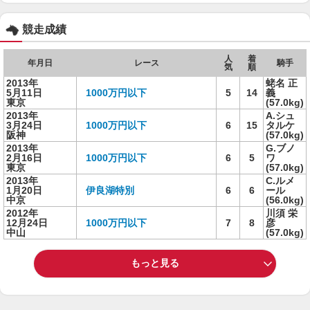
競走成績
人
着
年月日
レース
騎手
気
順
2013年
蛯名 正
5月11日
1000万円以下
5
14
義
東京
(57.0kg)
2013年
A.シュ
3月24日
1000万円以下
6
15
タルケ
阪神
(57.0kg)
2013年
G.ブノ
2月16日
1000万円以下
6
5
ワ
東京
(57.0kg)
2013年
C.ルメ
1月20日
伊良湖特別
6
6
ール
中京
(56.0kg)
2012年
川須 栄
12月24日
1000万円以下
7
8
彦
中山
(57.0kg)
もっと見る