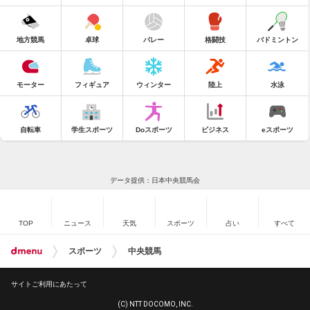
地方競馬
卓球
バレー
格闘技
バドミントン
モーター
フィギュア
ウィンター
陸上
水泳
自転車
学生スポーツ
Doスポーツ
ビジネス
eスポーツ
データ提供：日本中央競馬会
TOP
ニュース
天気
スポーツ
占い
すべて
スポーツ
中央競馬
サイトご利用にあたって
(C) NTT DOCOMO, INC.