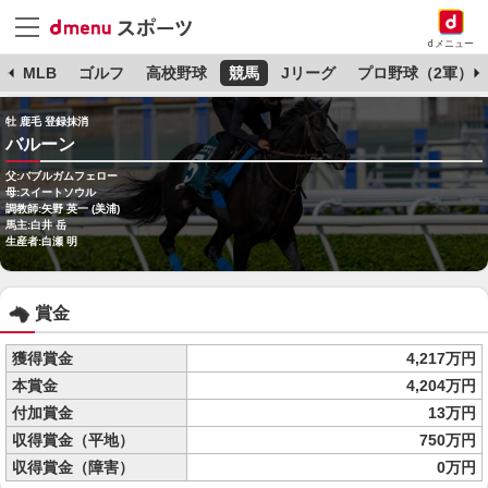
dメニュー
球
MLB
ゴルフ
高校野球
競馬
Jリーグ
プロ野球（2軍）
牡 鹿毛 登録抹消
バルーン
父:バブルガムフェロー
母:スイートソウル
調教師:矢野 英一 (美浦)
馬主:白井 岳
生産者:白瀬 明
賞金
獲得賞金
4,217万円
本賞金
4,204万円
付加賞金
13万円
収得賞金（平地）
750万円
収得賞金（障害）
0万円