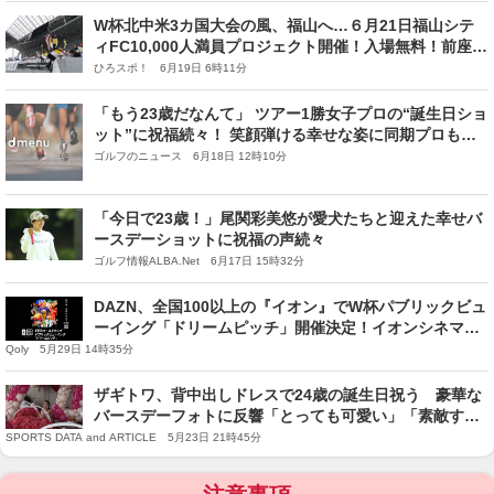
W杯北中米3カ国大会の風、福山へ…６月21日福山シテ
ィFC10,000人満員プロジェクト開催！入場無料！前座試
合＋中国サッカーリーグ第11節＋ vsチュニジア代表戦
ひろスポ！ 6月19日 6時11分
PV
「もう23歳だなんて」 ツアー1勝女子プロの“誕生日ショ
ット”に祝福続々！ 笑顔弾ける幸せな姿に同期プロもコ
メント寄せる
ゴルフのニュース 6月18日 12時10分
「今日で23歳！」尾関彩美悠が愛犬たちと迎えた幸せバ
ースデーショットに祝福の声続々
ゴルフ情報ALBA.Net 6月17日 15時32分
DAZN、全国100以上の『イオン』でW杯パブリックビュ
ーイング「ドリームピッチ」開催決定！イオンシネマ以
外は無料
Qoly 5月29日 14時35分
ザギトワ、背中出しドレスで24歳の誕生日祝う 豪華な
バースデーフォトに反響「とっても可愛い」「素敵すぎ
ます」
SPORTS DATA and ARTICLE 5月23日 21時45分