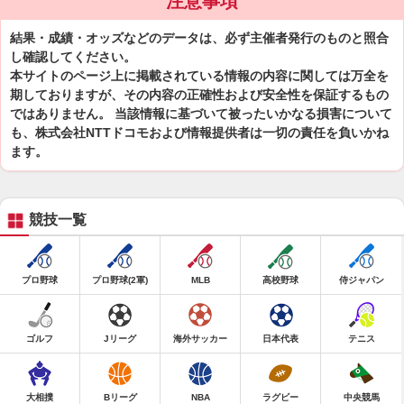
注意事項
結果・成績・オッズなどのデータは、必ず主催者発行のものと照合
し確認してください。
本サイトのページ上に掲載されている情報の内容に関しては万全を
期しておりますが、その内容の正確性および安全性を保証するもの
ではありません。 当該情報に基づいて被ったいかなる損害について
も、株式会社NTTドコモおよび情報提供者は一切の責任を負いかね
ます。
競技一覧
プロ野球
プロ野球(2軍)
MLB
高校野球
侍ジャパン
ゴルフ
Jリーグ
海外サッカー
日本代表
テニス
大相撲
Bリーグ
NBA
ラグビー
中央競馬