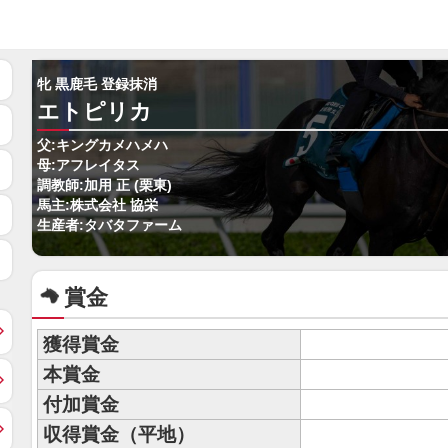
牝 黒鹿毛 登録抹消
エトピリカ
父:キングカメハメハ
母:アフレイタス
調教師:加用 正 (栗東)
馬主:株式会社 協栄
生産者:タバタファーム
賞金
獲得賞金
本賞金
付加賞金
収得賞金（平地）