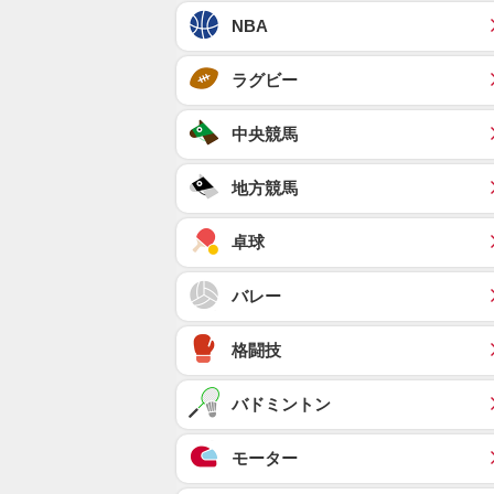
NBA
ラグビー
中央競馬
地方競馬
卓球
バレー
格闘技
バドミントン
モーター