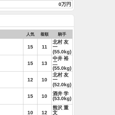
0万円
人気
着順
騎手
北村 友
15
11
一
(55.0kg)
中井 裕
15
13
二
(55.0kg)
北村 友
12
10
一
(52.0kg)
酒井 学
15
10
(53.0kg)
熊沢 重
10
12
文