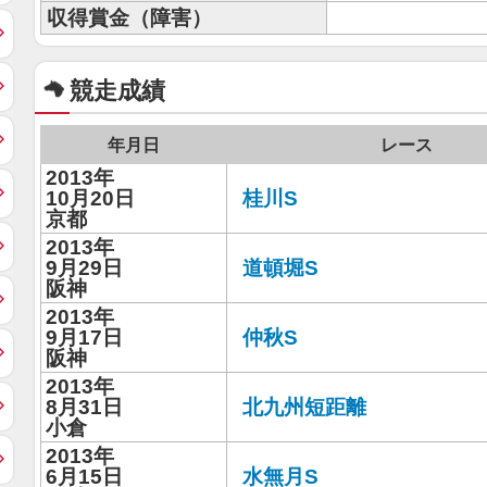
収得賞金（障害）
競走成績
年月日
レース
2013年
10月20日
桂川S
京都
2013年
9月29日
道頓堀S
阪神
2013年
9月17日
仲秋S
阪神
2013年
8月31日
北九州短距離
小倉
2013年
6月15日
水無月S