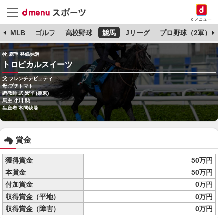
dメニュー
球
MLB
ゴルフ
高校野球
競馬
Jリーグ
プロ野球（2軍）
牝 鹿毛 登録抹消
トロピカルスイーツ
父:フレンチデピュティ
母:プチトマト
調教師:武 宏平 (栗東)
馬主:小川 勲
生産者:本間牧場
賞金
獲得賞金
50万円
本賞金
50万円
付加賞金
0万円
収得賞金（平地）
0万円
収得賞金（障害）
0万円