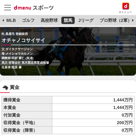
dメニュー
球
MLB
ゴルフ
高校野球
競馬
Jリーグ
プロ野球（2軍）
牝 黒鹿毛 登録抹消
オチャノコサイサイ
父:ダイタクサージャン
母:メイショウカルメン
調教師:田村 康仁 (美浦)
馬主:有限会社 高木競走馬育成牧場
生産者:稲原 肇
賞金
獲得賞金
1,444万円
本賞金
1,444万円
付加賞金
0万円
収得賞金（平地）
200万円
収得賞金（障害）
0万円