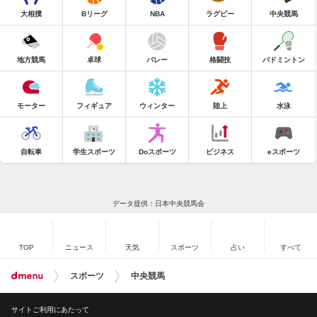
大相撲
Bリーグ
NBA
ラグビー
中央競馬
地方競馬
卓球
バレー
格闘技
バドミントン
モーター
フィギュア
ウィンター
陸上
水泳
自転車
学生スポーツ
Doスポーツ
ビジネス
eスポーツ
データ提供：日本中央競馬会
TOP
ニュース
天気
スポーツ
占い
すべて
スポーツ
中央競馬
サイトご利用にあたって