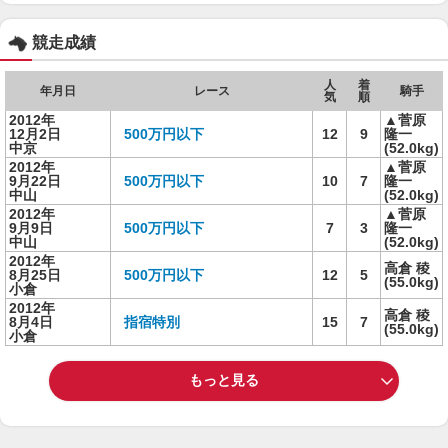
競走成績
人
着
年月日
レース
騎手
気
順
2012年
▲菅原
12月2日
500万円以下
12
9
隆一
中京
(52.0kg)
2012年
▲菅原
9月22日
500万円以下
10
7
隆一
中山
(52.0kg)
2012年
▲菅原
9月9日
500万円以下
7
3
隆一
中山
(52.0kg)
2012年
高倉 稜
8月25日
500万円以下
12
5
(55.0kg)
小倉
2012年
高倉 稜
8月4日
指宿特別
15
7
(55.0kg)
小倉
もっと見る